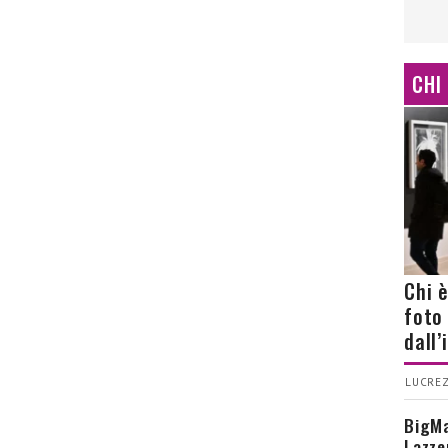
CHI
Chi 
foto
dall
LUCREZ
BigMa
Lazze