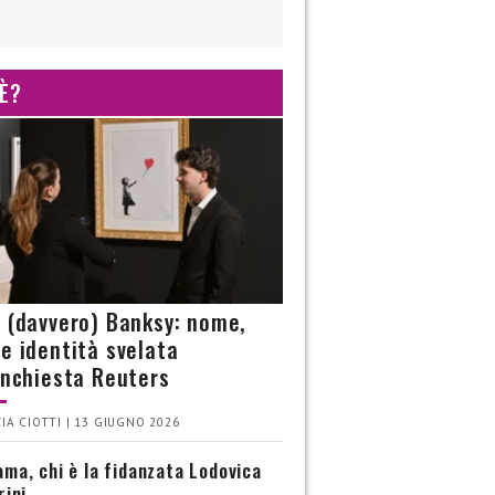
 È?
è (davvero) Banksy: nome,
 e identità svelata
’inchiesta Reuters
IA CIOTTI | 13 GIUGNO 2026
ma, chi è la fidanzata Lodovica
rini