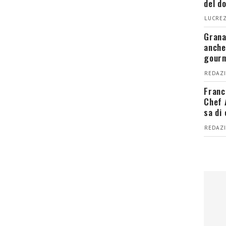
del d
LUCREZ
Grana
anche
gour
REDAZI
Franc
Chef 
sa di
REDAZI