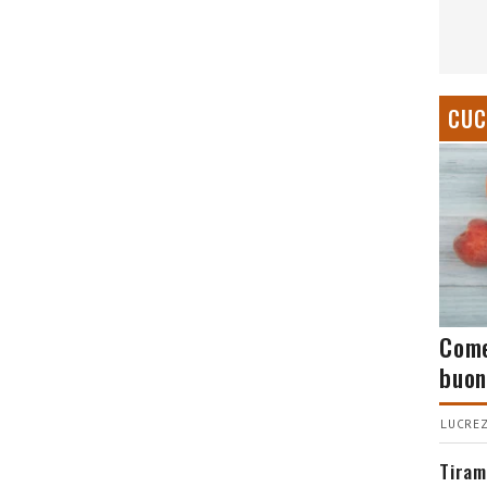
CUC
Come
buon
LUCREZ
Tiram