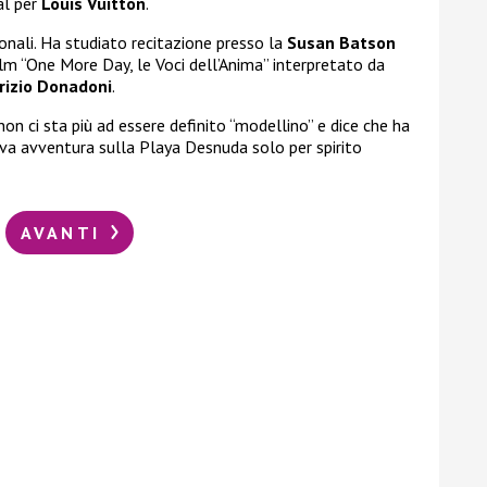
al per
Louis
Vuitton
.
ionali. Ha studiato recitazione presso la
Susan
Batson
ilm “One More Day, le Voci dell’Anima” interpretato da
izio
Donadoni
.
on ci sta più ad essere definito “modellino” e dice che ha
va avventura sulla Playa Desnuda solo per spirito
AVANTI