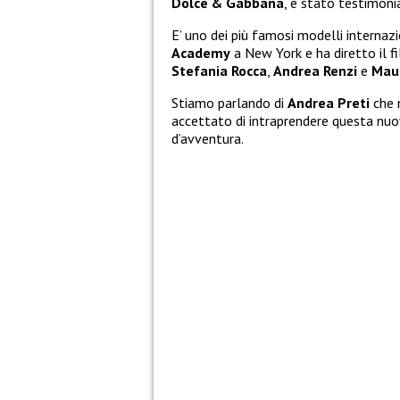
Dolce
& Gabbana
, è stato testimoni
E’ uno dei più famosi modelli internaz
Academy
a New York e ha diretto il f
Stefania
Rocca
,
Andrea
Renzi
e
Maur
Stiamo parlando di
Andrea
Preti
che n
accettato di intraprendere questa nuo
d’avventura.