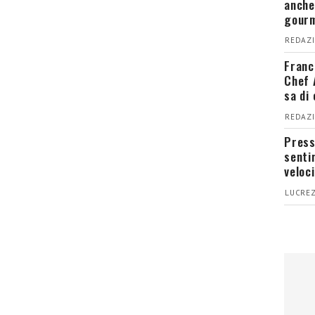
anche
gour
REDAZI
Franc
Chef 
sa di
REDAZI
Press
senti
veloci
LUCREZ