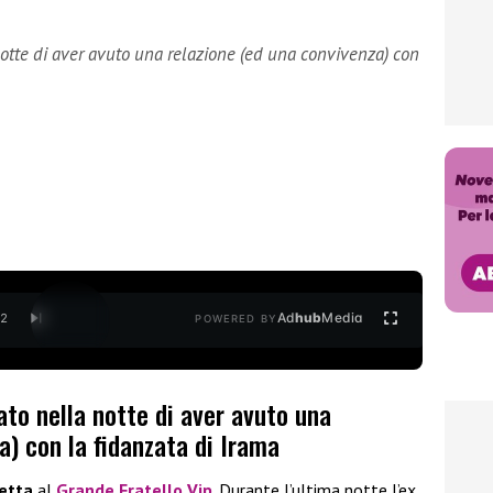
otte di aver avuto una relazione (ed una convivenza) con
Ad
hub
Media
/
2
POWERED BY
to nella notte di aver avuto una
a) con la fidanzata di Irama
etta
al
Grande Fratello Vip
. Durante l’ultima notte l’ex