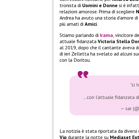
tronista di
Uomini e Donne
si è infat
relazioni amorose. Prima di scegliere
N
Andrea ha avuto una storia d’amore di 
più amati di
Amici
.
Stiamo parlando di
Irama
, vincitore d
attuale fidanzata
Victoria Stella Do
al 2019, dopo che il cantante aveva de
di ieri Zelletta ha svelato ad alcuni s
con la Doritou.
"sì 
…con l'attuale fidanzata d
— sar (
La notizia è stata riportata da diversi
Vip
durante la notte su
Mediaset Ex