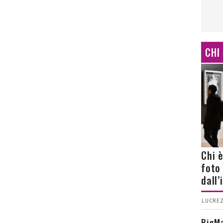
CHI
Chi 
foto
dall
LUCREZ
BigMa