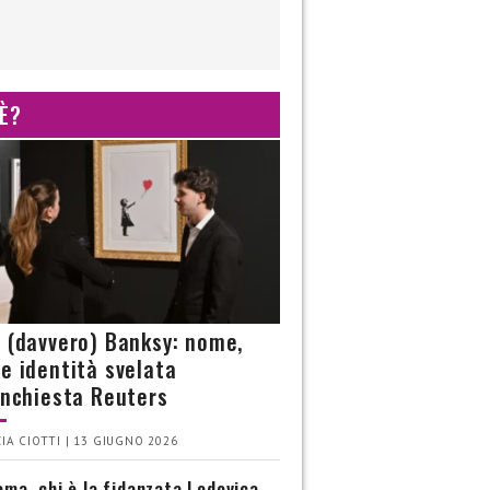
 È?
è (davvero) Banksy: nome,
 e identità svelata
’inchiesta Reuters
IA CIOTTI | 13 GIUGNO 2026
ma, chi è la fidanzata Lodovica