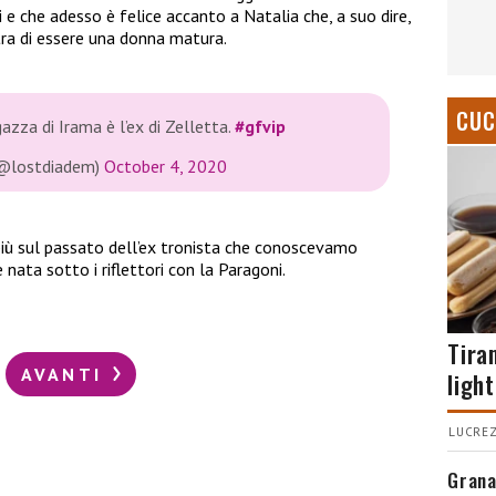
 e che adesso è felice accanto a Natalia che, a suo dire,
ra di essere una donna matura.
CUC
azza di Irama è l’ex di Zelletta.
#gfvip
(@lostdiadem)
October 4, 2020
iù sul passato dell’ex tronista che conoscevamo
nata sotto i riflettori con la Paragoni.
Tira
AVANTI
light
LUCREZ
Grana