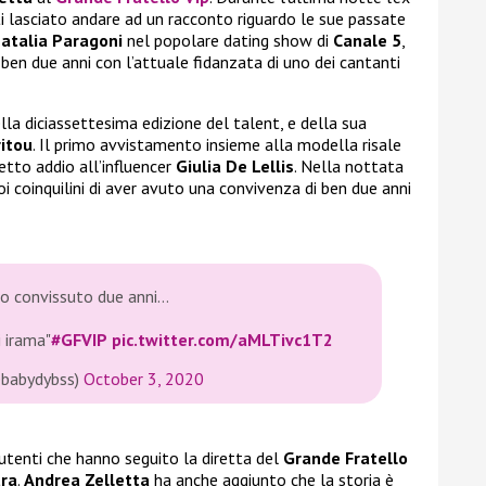
ti lasciato andare ad un racconto riguardo le sue passate
atalia Paragoni
nel popolare dating show di
Canale 5
,
ben due anni con l’attuale fidanzata di uno dei cantanti
ella diciassettesima edizione del talent, e della sua
ritou
. Il primo avvistamento insieme alla modella risale
tto addio all’influencer
Giulia De Lellis
. Nella nottata
uoi coinquilini di aver avuto una convivenza di ben due anni
ho convissuto due anni…
i irama"
#GFVIP
pic.twitter.com/aMLTivc1T2
@babydybss)
October 3, 2020
 utenti che hanno seguito la diretta del
Grande Fratello
tra
.
Andrea Zelletta
ha anche aggiunto che la storia è