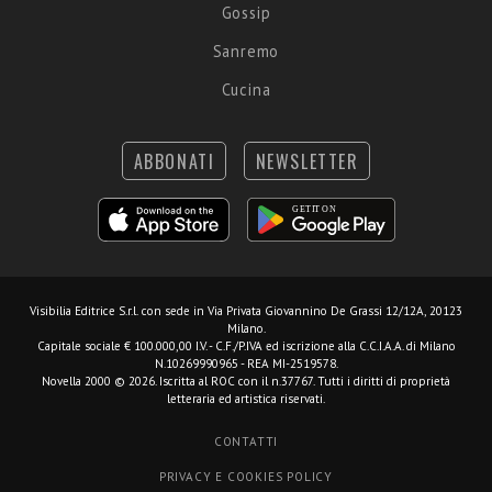
Gossip
Sanremo
Cucina
ABBONATI
NEWSLETTER
Visibilia Editrice S.r.l.
con sede in Via Privata Giovannino De Grassi 12/12A, 20123
Milano.
Capitale sociale € 100.000,00 I.V. - C.F./P.IVA ed iscrizione alla C.C.I.A.A. di Milano
N.10269990965 - REA MI-2519578.
Novella 2000 © 2026. Iscritta al ROC con il n.37767. Tutti i diritti di proprietà
letteraria ed artistica riservati.
CONTATTI
PRIVACY E COOKIES POLICY