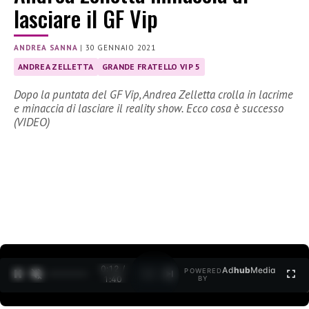
lasciare il GF Vip
ANDREA SANNA
|
30 GENNAIO 2021
ANDREA ZELLETTA
GRANDE FRATELLO VIP 5
Dopo la puntata del GF Vip, Andrea Zelletta crolla in lacrime
e minaccia di lasciare il reality show. Ecco cosa è successo
(VIDEO)
0:12 /
Ad
hub
Media
POWERED
1
/
2
1:40
BY