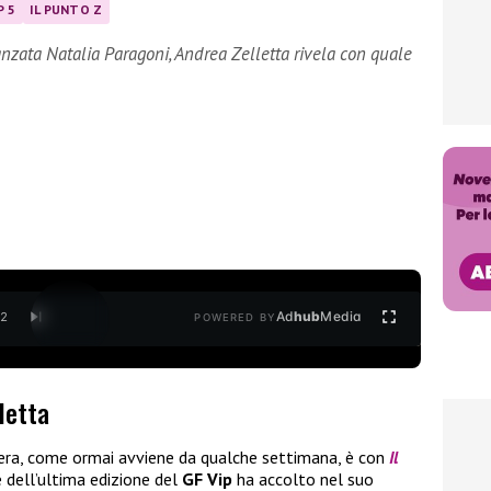
P 5
IL PUNTO Z
anzata Natalia Paragoni, Andrea Zelletta rivela con quale
Ad
hub
Media
/
2
POWERED BY
letta
era, come ormai avviene da qualche settimana, è con
Il
re dell’ultima edizione del
GF Vip
ha accolto nel suo