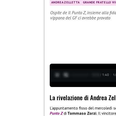
ANDREA ZELLETTA
GRANDE FRATELLO VI
Ospite de Il Punto Z, insieme alla fid
vippona del GF ci avrebbe provato
0:13 / 1:40
1
La rivelazione di Andrea Zel
L’appuntamento fisso del mercoledì s
Punto Z
di
Tommaso Zorzi
. Il vincito