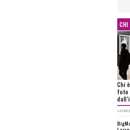
CHI
Chi 
foto
dall
LUCREZ
BigMa
Lazze