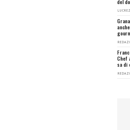
del d
LUCREZ
Grana
anche
gour
REDAZI
Franc
Chef 
sa di
REDAZI