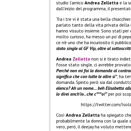
studio l’amico
Andrea Zelletta
e la s
dall’inizio del programma, il presentat
Tra i tre vi è stata una bella chiacchie
parlato tanto della vita privata della
hanno vissuto insieme. Sono stati per e
molto curioso, ha messo un po’ di pepe 
ce n’è uno che ha incuriosito il pubblic
stato single al GF Vip, oltre al sottoscri
Andrea
Zelletta
non si è tirato indie
fosse stato single, ci avrebbe provat
Perché non mi fai la domanda al contrari
significa che con tutte le altre sì”
, ha te
domanda. Spinto però sia dal condutt
elenco? Ah un nome… beh Elisabetta all
lo direi anch’io.. che c***o!”
per poi scop
https://twitter.com/Is
Così
Andrea Zelletta
ha spiegato che
probabilmente la donna con la quale a
vero, però, il deejay ha voluto metter