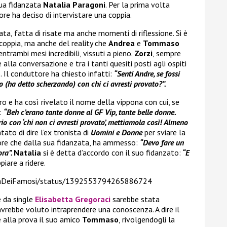
ua fidanzata
Natalia Paragoni
. Per la prima volta
ore ha deciso di intervistare una coppia.
rata, fatta di risate ma anche momenti di riflessione. Si è
 coppia, ma anche del reality che
Andrea
e
Tommaso
ntrambi mesi incredibili, vissuti a pieno.
Zorzi
, sempre
alla conversazione e tra i tanti quesiti posti agli ospiti
o. Il conduttore ha chiesto infatti:
“Senti Andre, se fossi
tto (ha detto scherzando) con chi ci avresti provato?”.
tro e ha così rivelato il nome della vippona con cui, se
o:
“Beh c’erano tante donne al GF Vip, tante belle donne.
o con ‘chi non ci avresti provato’, mettiamola così! Almeno
ntato di dire l’ex tronista di
Uomini e Donne
per sviare la
ore che dalla sua fidanzata, ha ammesso:
“Devo fare un
ora”.
Natalia
si è detta d’accordo con il suo fidanzato:
“E
piare a ridere.
olaDeiFamosi/status/1392553794265886724
 da single
Elisabetta Gregoraci
sarebbe stata
vrebbe voluto intraprendere una conoscenza. A dire il
e alla prova il suo amico
Tommaso
, rivolgendogli la