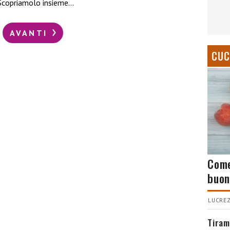
 Scopriamolo insieme…
AVANTI
CUC
Come
buon
LUCREZ
Tiram