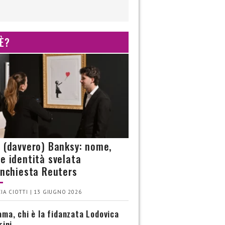
 È?
è (davvero) Banksy: nome,
 e identità svelata
’inchiesta Reuters
IA CIOTTI | 13 GIUGNO 2026
ma, chi è la fidanzata Lodovica
rini