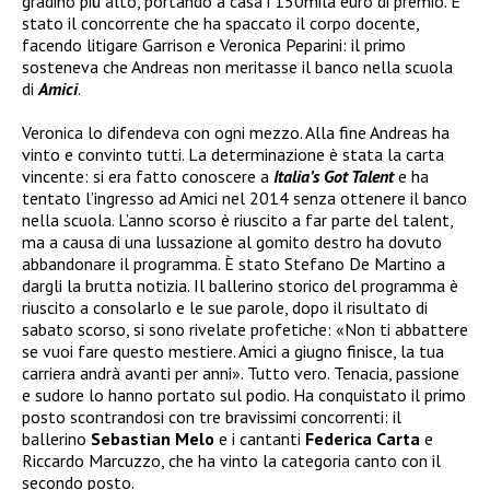
gradino più alto, portando a casa i 150mila euro di premio. È
stato il concorrente che ha spaccato il corpo docente,
facendo litigare Garrison e Veronica Peparini: il primo
sosteneva che Andreas non meritasse il banco nella scuola
di
Amici
.
Veronica lo difendeva con ogni mezzo. Alla fine Andreas ha
vinto e convinto tutti. La determinazione è stata la carta
vincente: si era fatto conoscere a
Italia’s Got Talent
e ha
tentato l’ingresso ad Amici nel 2014 senza ottenere il banco
nella scuola. L’anno scorso è riuscito a far parte del talent,
ma a causa di una lussazione al gomito destro ha dovuto
abbandonare il programma. È stato Stefano De Martino a
dargli la brutta notizia. Il ballerino storico del programma è
riuscito a consolarlo e le sue parole, dopo il risultato di
sabato scorso, si sono rivelate profetiche: «Non ti abbattere
se vuoi fare questo mestiere. Amici a giugno finisce, la tua
carriera andrà avanti per anni». Tutto vero. Tenacia, passione
e sudore lo hanno portato sul podio. Ha conquistato il primo
posto scontrandosi con tre bravissimi concorrenti: il
ballerino
Sebastian Melo
e i cantanti
Federica Carta
e
Riccardo Marcuzzo, che ha vinto la categoria canto con il
secondo posto.