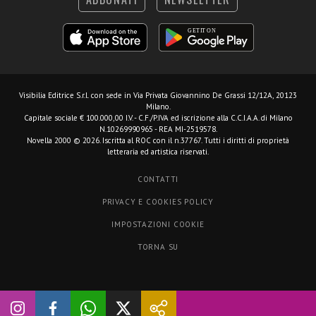
Visibilia Editrice S.r.l.
con sede in Via Privata Giovannino De Grassi 12/12A, 20123
Milano.
Capitale sociale € 100.000,00 I.V. - C.F./P.IVA ed iscrizione alla C.C.I.A.A. di Milano
N.10269990965 - REA MI-2519578.
Novella 2000 © 2026. Iscritta al ROC con il n.37767. Tutti i diritti di proprietà
letteraria ed artistica riservati.
CONTATTI
PRIVACY E COOKIES POLICY
IMPOSTAZIONI COOKIE
TORNA SU