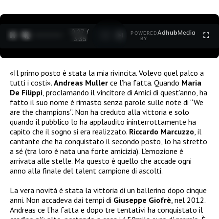
0:27 /
Ad
hub
Media
POWERED
1
/
2
3:35
BY
«Il primo posto è stata la mia rivincita. Volevo quel palco a
tutti i costi».
Andreas Muller
ce l’ha fatta. Quando
Maria
De Filippi
, proclamando il vincitore di Amici di quest’anno, ha
fatto il suo nome è rimasto senza parole sulle note di “We
are the champions”. Non ha creduto alla vittoria e solo
quando il pubblico lo ha applaudito ininterrottamente ha
capito che il sogno si era realizzato.
Riccardo Marcuzzo
, il
cantante che ha conquistato il secondo posto, lo ha stretto
a sé (tra loro è nata una forte amicizia). L’emozione è
arrivata alle stelle. Ma questo è quello che accade ogni
anno alla finale del talent campione di ascolti.
La vera novità è stata la vittoria di un ballerino dopo cinque
anni. Non accadeva dai tempi di
Giuseppe Giofrè
, nel 2012.
Andreas ce l’ha fatta e dopo tre tentativi ha conquistato il