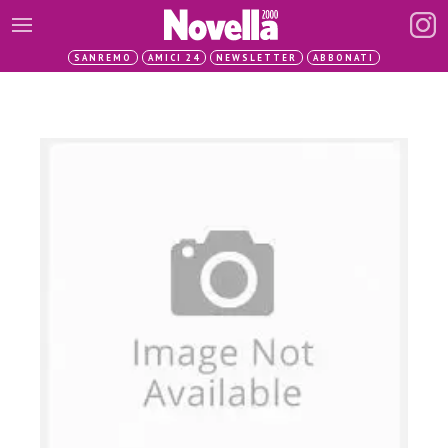
SANREMO
AMICI 24
NEWSLETTER
ABBONATI