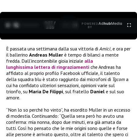
0:27 /
Ad
hub
Media
POWERED
1
/
2
3:35
BY
È passata una settimana dalla sua vittoria di
Amici
, e ora per
il ballerino
Andreas Muller
è tempo di bilanci a mente
fredda. Dall’incontenibile gioia iniziale
alla
lunghissima lettera di ringraziamenti
che Andreas ha
affidato al proprio profilo Facebook ufficiale, il talento
della squadra blu è stato raggiunto dai microfoni di
Tgcom
a
cui ha confidato ulteriori sensazioni, opinioni varie sul
trionfo, su
Maria De Filippi
, sul fratello
Daniel
e sul suo
amore.
“Non lo so perché ho vinto”, ha esordito Muller in un eccesso
di modestia. Continuando: “Quella sera però ho avuto una
conferma: mia nonna, dopo due minuti, era già amata da
tutti. Così ho pensato che le mie origini sono quelle e forse
alle persone è arrivato questo, oltre al talento che spero ci