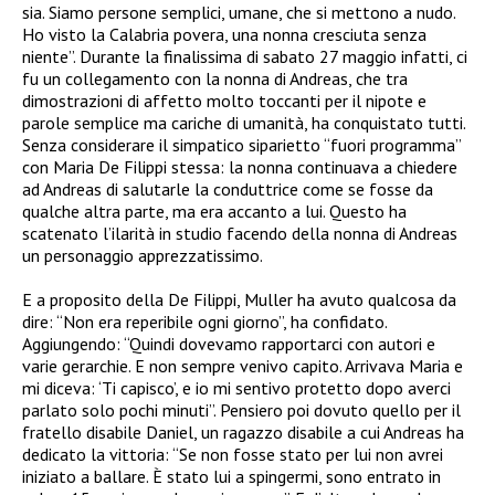
sia. Siamo persone semplici, umane, che si mettono a nudo.
Ho visto la Calabria povera, una nonna cresciuta senza
niente”. Durante la finalissima di sabato 27 maggio infatti, ci
fu un collegamento con la nonna di Andreas, che tra
dimostrazioni di affetto molto toccanti per il nipote e
parole semplice ma cariche di umanità, ha conquistato tutti.
Senza considerare il simpatico siparietto “fuori programma”
con Maria De Filippi stessa: la nonna continuava a chiedere
ad Andreas di salutarle la conduttrice come se fosse da
qualche altra parte, ma era accanto a lui. Questo ha
scatenato l’ilarità in studio facendo della nonna di Andreas
un personaggio apprezzatissimo.
E a proposito della De Filippi, Muller ha avuto qualcosa da
dire: “Non era reperibile ogni giorno”, ha confidato.
Aggiungendo: “Quindi dovevamo rapportarci con autori e
varie gerarchie. E non sempre venivo capito. Arrivava Maria e
mi diceva: ‘Ti capisco’, e io mi sentivo protetto dopo averci
parlato solo pochi minuti”. Pensiero poi dovuto quello per il
fratello disabile Daniel, un ragazzo disabile a cui Andreas ha
dedicato la vittoria: “Se non fosse stato per lui non avrei
iniziato a ballare. È stato lui a spingermi, sono entrato in