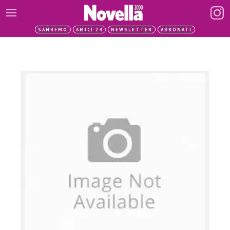
SANREMO
AMICI 24
NEWSLETTER
ABBONATI