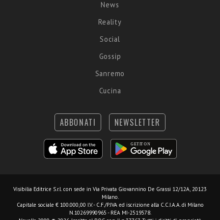
News
Reality
Social
Gossip
Sanremo
Cucina
ABBONATI
NEWSLETTER
Visibilia Editrice S.r.l.
con sede in Via Privata Giovannino De Grassi 12/12A, 20123
Milano.
Capitale sociale € 100.000,00 I.V. - C.F./P.IVA ed iscrizione alla C.C.I.A.A. di Milano
N.10269990965 - REA MI-2519578.