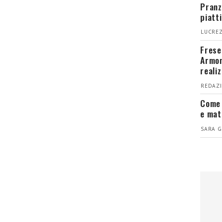
Pranz
piatt
LUCREZ
Fresel
Armon
reali
REDAZI
Come 
e mat
SARA G