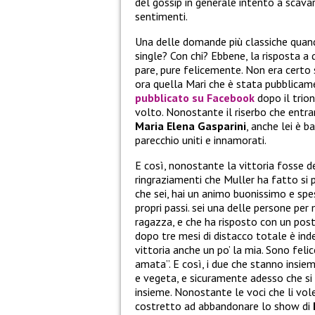
del gossip in generale intento a scavar
sentimenti.
Una delle domande più classiche quan
single? Con chi? Ebbene, la risposta a 
pare, pure felicemente. Non era certo
ora quella Mari che è stata pubblicam
pubblicato su Facebook
dopo il trio
volto. Nonostante il riserbo che entra
Maria Elena Gasparini
, anche lei è 
parecchio uniti e innamorati.
E così, nonostante la vittoria fosse de
ringraziamenti che Muller ha fatto si 
che sei, hai un animo buonissimo e spes
propri passi. sei una delle persone per
ragazza, e che ha risposto con un post
dopo tre mesi di distacco totale è inde
vittoria anche un po’ la mia. Sono felic
amata”. E così, i due che stanno insie
e vegeta, e sicuramente adesso che si
insieme. Nonostante le voci che li vole
costretto ad abbandonare lo show di