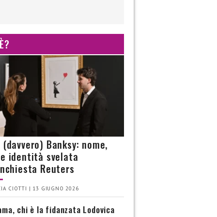
 È?
è (davvero) Banksy: nome,
 e identità svelata
’inchiesta Reuters
IA CIOTTI | 13 GIUGNO 2026
ma, chi è la fidanzata Lodovica