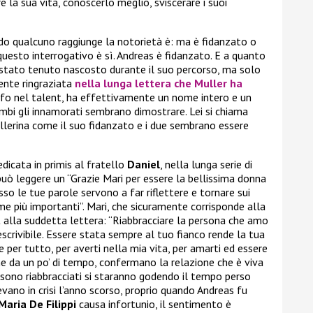
e la sua vita, conoscerlo meglio, sviscerare i suoi
do qualcuno raggiunge la notorietà è: ma è fidanzato o
questo interrogativo è sì. Andreas è fidanzato. E a quanto
 stato tenuto nascosto durante il suo percorso, ma solo
ente ringraziata
nella lunga lettera che Muller ha
nfo nel talent, ha effettivamente un nome intero e un
mbi gli innamorati sembrano dimostrare. Lei si chiama
ballerina come il suo fidanzato e i due sembrano essere
dicata in primis al fratello
Daniel
, nella lunga serie di
può leggere un “Grazie Mari per essere la bellissima donna
so le tue parole servono a far riflettere e tornare sui
 me più importanti”. Mari, che sicuramente corrisponde alla
 alla suddetta lettera: “Riabbracciare la persona che amo
scrivibile. Essere stata sempre al tuo fianco rende la tua
e per tutto, per averti nella mia vita, per amarti ed essere
me da un po’ di tempo, confermano la relazione che è viva
 sono riabbracciati si staranno godendo il tempo perso
vano in crisi l’anno scorso, proprio quando Andreas fu
Maria De Filippi
causa infortunio, il sentimento è