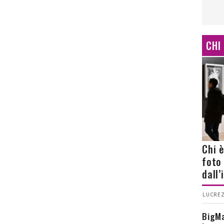
CHI
Chi 
foto
dall
LUCREZ
BigMa