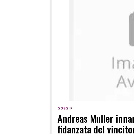
GOSSIP
Andreas Muller innam
fidanzata del vincito