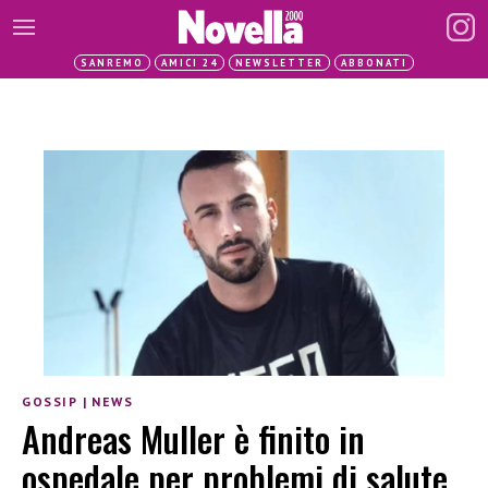
SANREMO
AMICI 24
NEWSLETTER
ABBONATI
GOSSIP
|
NEWS
Andreas Muller è finito in
ospedale per problemi di salute