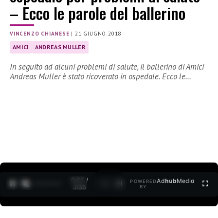
– Ecco le parole del ballerino
VINCENZO CHIANESE
|
21 GIUGNO 2018
AMICI
ANDREAS MULLER
In seguito ad alcuni problemi di salute, il ballerino di Amici
Andreas Muller è stato ricoverato in ospedale. Ecco le…
0:27 /
Ad
hub
Media
POWERED
1
/
2
3:35
BY