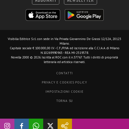
Visibilia Editrice S.r.l.
con sede in Via Privata Giovannino De Grassi 12/12A, 20123
Milano.
Capitale sociale € 100.000,00 I.V. - C.F./P.IVA ed iscrizione alla C.C.I.A.A. di Milano
N.10269990965 - REA MI-2519578.
Novella 2000 © 2026. Iscritta al ROC con il n.37767. Tutti i diritti di proprietà
letteraria ed artistica riservati.
CONTATTI
PRIVACY E COOKIES POLICY
IMPOSTAZIONI COOKIE
TORNA SU