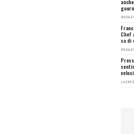
anche
gour
REDAZI
Franc
Chef 
sa di
REDAZI
Press
senti
veloci
LUCREZ