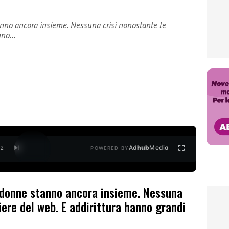
nno ancora insieme. Nessuna crisi nonostante le
anno…
Ad
hub
Media
/
2
POWERED BY
 donne stanno ancora insieme. Nessuna
iere del web. E addirittura hanno grandi