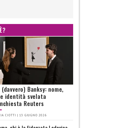
 È?
è (davvero) Banksy: nome,
 e identità svelata
’inchiesta Reuters
IA CIOTTI | 13 GIUGNO 2026
ma, chi è la fidanzata Lodovica