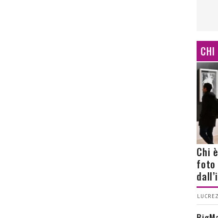
CHI
Chi 
foto
dall
LUCREZ
BigMa