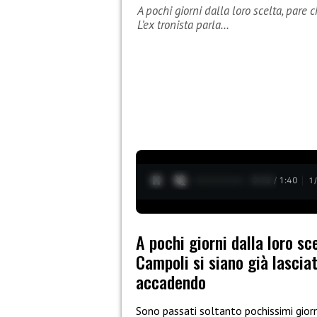
A pochi giorni dalla loro scelta, pare 
L’ex tronista parla…
0:13 / 1:40
1
A pochi giorni dalla loro sc
Campoli si siano già lasciat
accadendo
Sono passati soltanto pochissimi giorn