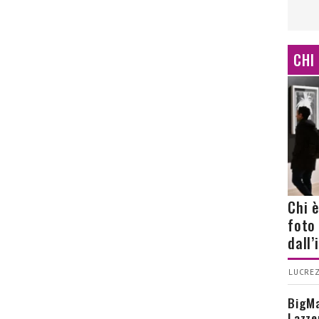
CHI
Chi 
foto
dall
LUCREZ
BigMa
Lazze