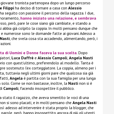
ex giovane tronista partenopea dopo un lungo percorso
 Filippi
ha deciso di tornare a casa con
Alessio
e ha seguito con passione il percorso della ragazza. I due,
namoramento,
hanno iniziato una relazione, e sembrava
esso, però, pare le cose siano già cambiate, e stando a
si abbia già colpito la coppia. In molti pensano dunque che
, e numerose sono le domande fatte ai giovani. Adesso a
Nasti
, che svela cosa sta accadendo, alimentando, però, i
azioni.
sta di
Uomini e Donne
faceva la sua scelta
. Dopo
giatori,
Luca Daffrè
e
Alessio Campoli
,
Angela Nasti
prio con quest’ultimo, preferendolo al modello. Tanta è
mpre sostenuto l’ex corteggiatore. La coppia, almeno per i
ata, tuttavia negli ultimi giorni pare che qualcosa sia già
fatti,
Angela
è partita con la sua famiglia per una lunga
 solo. Come se non bastasse, inoltre, la
Nasti
non si è
di
Campoli
, facendo insospettire il pubblico.
ra stato il ragazzo, che aveva smentito le voci di una
 non si sono placati, e in molti pensano che
Angela Nasti
Così adesso ad intervenire è stata proprio la blogger, che
parole, però, hanno insospettito ancora di più gli utenti,