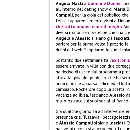
Angela Nasti
a
Uomini e Donne
. L’
all’interno del dating show di
Maria De
Campoli
, per la gioia del pubblico ch
felici e apparentemente vicini all’in
che tutto andasse per il meglio
. Ad
diversi rumor, sembrerebbe che una cri
Angela
e
Alessio
si siano già
lasciati
parlare per la prima volta è proprio la
dubbi del web. Scopriamo le sue dichiar
Soltanto due settimane fa
l’ex troni
essere arrivata in villa con due corteg
ha deciso di uscire dal programma pro
stata la gioia del pubblico, che ha se
primi giorni, è apparsa felice ed affiat
cambiato. Poche ore dopo la scelta, in
vacanza ad Ibiza, lasciando
Alessio
da
mai mostrata sui suoi social al fianco 
Già qualche giorno fa ad intervenire e
presunta crisi. Tuttavia i pettegolezzi
e
Alessio Campoli
si siano
lasciati
. 
ha svelato cosa sta accadendo. Le sue 