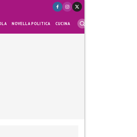
OLA
NOVELLA POLITICA
CUCINA