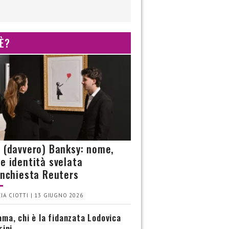
 È?
è (davvero) Banksy: nome,
 e identità svelata
’inchiesta Reuters
IA CIOTTI | 13 GIUGNO 2026
ma, chi è la fidanzata Lodovica
rini