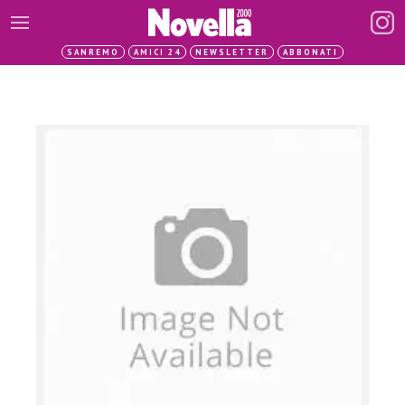
SANREMO
AMICI 24
NEWSLETTER
ABBONATI