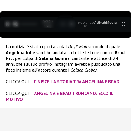
0:30 /
Ad
hub
Media
POWERED
1
/
2
1:40
BY
La notizia è stata riportata dal
Dayil Mail
secondo il quale
Angelina Jolie
sarebbe andata su tutte le furie contro
Brad
Pitt
per colpa di
Selena Gomez
, cantante e attrice di 24
anni, che sul suo profilo Instagram avrebbe pubblicato una
foto insieme all’attore durante i
Golden Globes
.
CLICCA QUI –
FINISCE LA STORIA TRA ANGELINA E BRAD
CLICCA QUI –
ANGELINA E BRAD TRONCANO: ECCO IL
MOTIVO