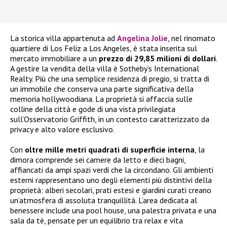
La storica villa appartenuta ad
Angelina Jolie
, nel rinomato
quartiere di Los Feliz a Los Angeles, è stata inserita sul
mercato immobiliare a un
prezzo di 29,85 milioni di dollari
.
A gestire la vendita della villa è Sotheby’s International
Realty. Più che una semplice residenza di pregio, si tratta di
un immobile che conserva una parte significativa della
memoria hollywoodiana. La proprietà si affaccia sulle
colline della città e gode di una vista privilegiata
sull’Osservatorio Griffith, in un contesto caratterizzato da
privacy e alto valore esclusivo.
Con
oltre mille metri quadrati di superficie interna
, la
dimora comprende sei camere da letto e dieci bagni,
affiancati da ampi spazi verdi che la circondano. Gli ambienti
esterni rappresentano uno degli elementi più distintivi della
proprietà: alberi secolari, prati estesi e giardini curati creano
un’atmosfera di assoluta tranquillità. L’area dedicata al
benessere include una pool house, una palestra privata e una
sala da tè, pensate per un equilibrio tra relax e vita