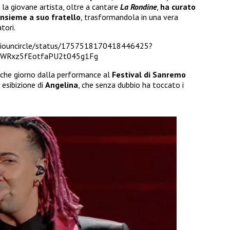
 la giovane artista, oltre a cantare
La Rondine
,
ha curato
insieme a suo fratello
, trasformandola in una vera
tori.
gliouncircle/status/1757518170418446425?
WRxz5fEotfaPU2t045g1Fg
alche giorno dalla performance al
Festival di Sanremo
 esibizione di
Angelina
, che senza dubbio ha toccato i