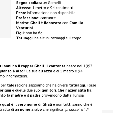
Segno zodiacale:
Gemelli
Altezza:
1 metro e 94 centimetri
Peso:
informazione non disponibile
Professione:
cantante
Marito:
Ghali
è
fidanzato
con
Camilla
Venturini
Figli:
non ha figli
Tatuaggi:
ha alcuni tatuaggi sul corpo
i anni ha il rapper Ghali
. Il
cantante
nasce nel 1993,
quanto è alto
? La sua
altezza
è di 1 metro e 94
mo informazioni.
 per tale ragione sappiamo che ha diversi
tatuaggi
. Forse
origini
e quelle due suoi
genitori
.
Che nazionalità ha
anto la
madre
e il
padre
provengono dalla Tunisia.
 è
qual è il vero nome di Ghali
e non tutti sanno che è
 tratta di un
nome arabo
che significa “
prezioso
” o “
di