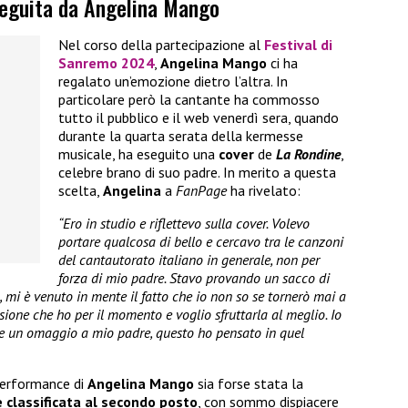
eseguita da Angelina Mango
Nel corso della partecipazione al
Festival di
Sanremo 2024
,
Angelina Mango
ci ha
regalato un’emozione dietro l’altra. In
particolare però la cantante ha commosso
tutto il pubblico e il web venerdì sera, quando
durante la quarta serata della kermesse
musicale, ha eseguito una
cover
de
La Rondine
,
celebre brano di suo padre. In merito a questa
scelta,
Angelina
a
FanPage
ha rivelato:
“Ero in studio e riflettevo sulla cover. Volevo
portare qualcosa di bello e cercavo tra le canzoni
del cantautorato italiano in generale, non per
forza di mio padre. Stavo provando un sacco di
, mi è venuto in mente il fatto che io non so se tornerò mai a
sione che ho per il momento e voglio sfruttarla al meglio. Io
are un omaggio a mio padre, questo ho pensato in quel
performance di
Angelina Mango
sia forse stata la
è classificata al secondo posto
, con sommo dispiacere