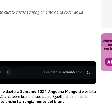
a curato anche l’arrangiamento della cover de La
Ad
hub
Media
/
2
POWERED BY
er e duetti a
Sanremo 2024
,
Angelina Mango
si è esibita
dine
, celebre brano di suo padre. Quello che non tutti
ato anche l’arrangiamento del brano
.