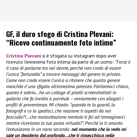
GF, il duro sfogo di Cristina Plevani:
“Ricevo continuamente foto intime”
Cristina Plevani
si è sfogata su Instagram dopo aver
ricevuto l’ennesima foto intima da parte di un uomo:
“Forse è
il caso di parlarne tra noi donne, perché non credo di essere
l’unica “fortunella” a trovare messaggi del genere in privato.
Come non credo essere l’unica a ritenere che questo genere
maschile e’ uno sfigato all’ennesima potenza. Parliamoci chiaro,
questo è sobrio…ho un collage di piselli screenshottati in
galleria che fa invidia a pornhub – ovviamente con allegati i
profili di provenienza. Mi chiedo: “quando te lo guardi, lo
fotografi e ce lo spedisci, che reazione ti aspetti da noi
fanciulle?!…che masturbazione mentale ti fai ad immaginarci
mentre riceviamo la tua posta virtuale?”. Perché io ti smonto
l’entusiasmo in un nano secondo:
nel momento che lo vedo mi
sale un desiderio dal profondo…che ti rinsecchisca nelle