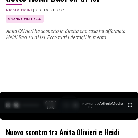
NICOLÒ FIGINI
|
2 OTTOBRE 2023
GRANDE FRATELLO
Anita Olivieri ha scoperto in diretta che cosa ha affermato
Heidi Baci su di lei. Ecco tutti i dettagli in merito
0:14 /
Ad
hub
Media
POWERED
1
/
2
1:40
BY
Nuovo scontro tra Anita Olivieri e Heidi