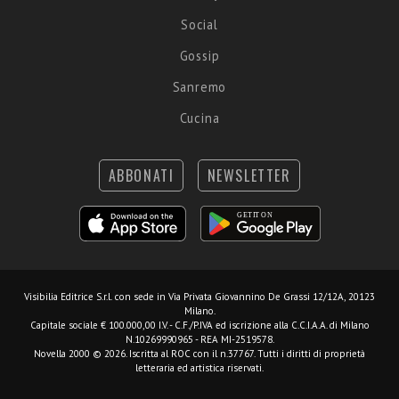
Social
Gossip
Sanremo
Cucina
ABBONATI
NEWSLETTER
Visibilia Editrice S.r.l.
con sede in Via Privata Giovannino De Grassi 12/12A, 20123
Milano.
Capitale sociale € 100.000,00 I.V. - C.F./P.IVA ed iscrizione alla C.C.I.A.A. di Milano
N.10269990965 - REA MI-2519578.
Novella 2000 © 2026. Iscritta al ROC con il n.37767. Tutti i diritti di proprietà
letteraria ed artistica riservati.