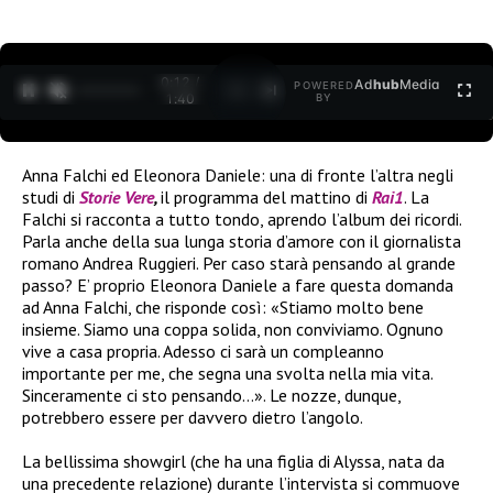
0:12 /
Ad
hub
Media
POWERED
1
/
2
1:40
BY
Anna Falchi ed Eleonora Daniele: una di fronte l’altra negli
studi di
Storie Vere
,
il programma del mattino di
Rai1
. La
Falchi si racconta a tutto tondo, aprendo l’album dei ricordi.
Parla anche della sua lunga storia d’amore con il giornalista
romano Andrea Ruggieri. Per caso starà pensando al grande
passo? E’ proprio Eleonora Daniele a fare questa domanda
ad Anna Falchi, che risponde così: «Stiamo molto bene
insieme. Siamo una coppa solida, non conviviamo. Ognuno
vive a casa propria. Adesso ci sarà un compleanno
importante per me, che segna una svolta nella mia vita.
Sinceramente ci sto pensando…». Le nozze, dunque,
potrebbero essere per davvero dietro l’angolo.
La bellissima showgirl (che ha una figlia di Alyssa, nata da
una precedente relazione) durante l’intervista si commuove