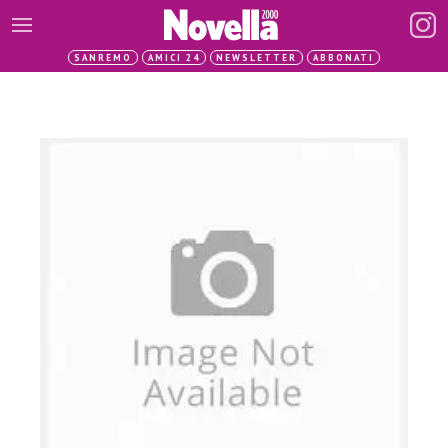
SANREMO
AMICI 24
NEWSLETTER
ABBONATI