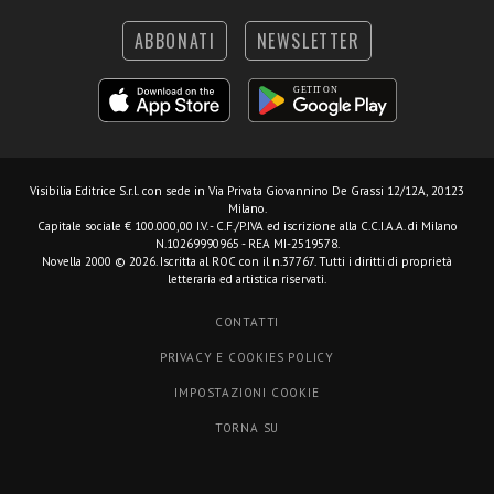
ABBONATI
NEWSLETTER
Visibilia Editrice S.r.l.
con sede in Via Privata Giovannino De Grassi 12/12A, 20123
Milano.
Capitale sociale € 100.000,00 I.V. - C.F./P.IVA ed iscrizione alla C.C.I.A.A. di Milano
N.10269990965 - REA MI-2519578.
Novella 2000 © 2026. Iscritta al ROC con il n.37767. Tutti i diritti di proprietà
letteraria ed artistica riservati.
CONTATTI
PRIVACY E COOKIES POLICY
IMPOSTAZIONI COOKIE
TORNA SU