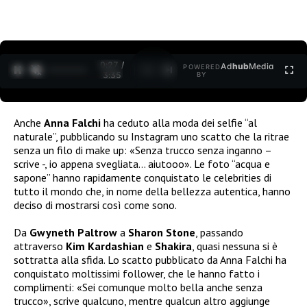
0:27 /
Ad
hub
Media
POWERED
1
/
2
3:35
BY
Anche
Anna Falchi
ha ceduto alla moda dei selfie “al
naturale”, pubblicando su Instagram uno scatto che la ritrae
senza un filo di make up: «Senza trucco senza inganno –
scrive -, io appena svegliata… aiutooo». Le foto “acqua e
sapone” hanno rapidamente conquistato le celebrities di
tutto il mondo che, in nome della bellezza autentica, hanno
deciso di mostrarsi così come sono.
Da
Gwyneth Paltrow
a
Sharon Stone
, passando
attraverso
Kim Kardashian
e
Shakira
, quasi nessuna si è
sottratta alla sfida. Lo scatto pubblicato da Anna Falchi ha
conquistato moltissimi follower, che le hanno fatto i
complimenti: «Sei comunque molto bella anche senza
trucco», scrive qualcuno, mentre qualcun altro aggiunge