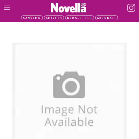
SANREMO
AMICI 24
NEWSLETTER
ABBONATI