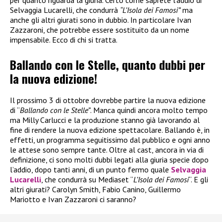
per quanto riguarda la giuria. Certo come saprete l’addio di
Selvaggia Lucarelli, che condurrà
“L’Isola dei Famosi”
ma
anche gli altri giurati sono in dubbio. In particolare Ivan
Zazzaroni, che potrebbe essere sostituito da un nome
impensabile. Ecco di chi si tratta.
Ballando con le Stelle, quanto dubbi per
la nuova edizione!
Il prossimo 3 di ottobre dovrebbe partire la nuova edizione
di “
Ballando con le Stelle”
. Manca quindi ancora molto tempo
ma Milly Carlucci e la produzione stanno già lavorando al
fine di rendere la nuova edizione spettacolare. Ballando è, in
effetti, un programma seguitissimo dal pubblico e ogni anno
le attese sono sempre tante. Oltre al cast, ancora in via di
definizione, ci sono molti dubbi legati alla giuria specie dopo
l’addio, dopo tanti anni, di un punto fermo quale
Selvaggia
Lucarelli
, che condurrà su Mediaset “
L’Isola dei Famosi
“. E gli
altri giurati? Carolyn Smith, Fabio Canino, Guillermo
Mariotto e Ivan Zazzaroni ci saranno?