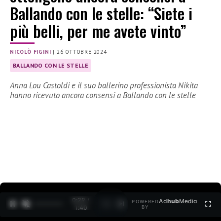
Ballando con le stelle: “Siete i
più belli, per me avete vinto”
NICOLÒ FIGINI
|
26 OTTOBRE 2024
BALLANDO CON LE STELLE
Anna Lou Castoldi e il suo ballerino professionista Nikita
hanno ricevuto ancora consensi a Ballando con le stelle
0:30 /
Ad
hub
Media
POWERED
1
/
2
1:40
BY