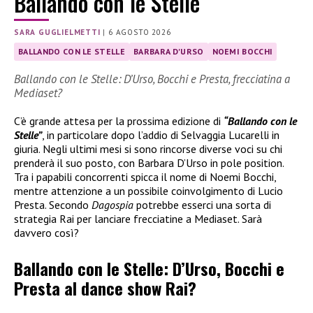
Ballando con le Stelle
SARA GUGLIELMETTI
|
6 AGOSTO 2026
BALLANDO CON LE STELLE
BARBARA D'URSO
NOEMI BOCCHI
Ballando con le Stelle: D’Urso, Bocchi e Presta, frecciatina a
Mediaset?
C’è grande attesa per la prossima edizione di
“Ballando con le
Stelle”
, in particolare dopo l’addio di Selvaggia Lucarelli in
giuria. Negli ultimi mesi si sono rincorse diverse voci su chi
prenderà il suo posto, con Barbara D’Urso in pole position.
Tra i papabili concorrenti spicca il nome di Noemi Bocchi,
mentre attenzione a un possibile coinvolgimento di Lucio
Presta. Secondo
Dagospia
potrebbe esserci una sorta di
strategia Rai per lanciare frecciatine a Mediaset. Sarà
davvero così?
Ballando con le Stelle: D’Urso, Bocchi e
Presta al dance show Rai?