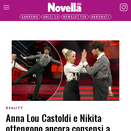
SANREMO
AMICI 24
NEWSLETTER
ABBONATI
REALITY
Anna Lou Castoldi e Nikita
ottengono ancora consensi a