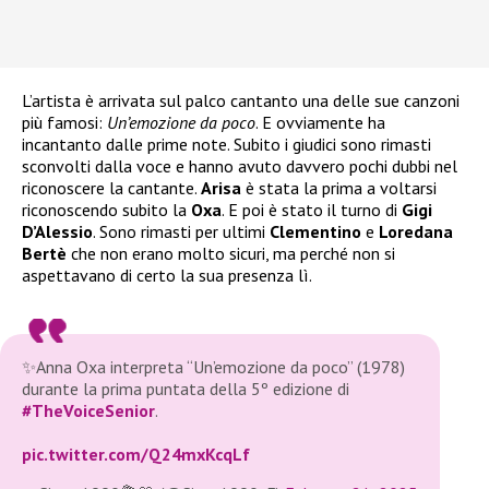
L’artista è arrivata sul palco cantanto una delle sue canzoni
più famosi:
Un’emozione da poco
. E ovviamente ha
incantanto dalle prime note. Subito i giudici sono rimasti
sconvolti dalla voce e hanno avuto davvero pochi dubbi nel
riconoscere la cantante.
Arisa
è stata la prima a voltarsi
riconoscendo subito la
Oxa
. E poi è stato il turno di
Gigi
D’Alessio
. Sono rimasti per ultimi
Clementino
e
Loredana
Bertè
che non erano molto sicuri, ma perché non si
aspettavano di certo la sua presenza lì.
✨Anna Oxa interpreta “Un’emozione da poco” (1978)
durante la prima puntata della 5º edizione di
#TheVoiceSenior
.
pic.twitter.com/Q24mxKcqLf