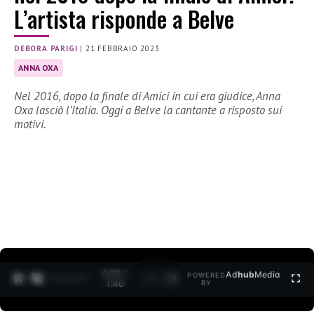
L’artista risponde a Belve
DEBORA PARIGI
|
21 FEBBRAIO 2023
ANNA OXA
Nel 2016, dopo la finale di Amici in cui era giudice, Anna
Oxa lasciò l’Italia. Oggi a Belve la cantante a risposto sui
motivi.
0:30 /
Ad
hub
Media
POWERED
1
/
2
1:40
BY