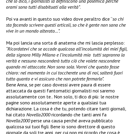
che lo dico, i giornalisti la definiscono una polemica perché
orami sono tutti disabituati alla verità”
.
Poi va avanti in questo suo video dove peraltro dice “
so chi
sta facendo scrivere questi articoli, so che è gente non sana che
vive in un mondo alterato…”.
Ma poi lancia una sorta di anatema che mi lascia perplesso:
“Ricordatevi che se accade qualcosa all’incolumità dei miei figli,
della signora Milly Milano e l’incolumità mia tutti sapranno la
verità e nessuno nasconderà tutto ciò che volete nascondere
quando mi attaccate. Non sono sola. Vorrei che questo fosse
chiaro: nel momento in cui toccherete uno di noi, salterà fuori
tutto quanto e vi assicuro che non potrete fermarlo”.
Bene Anna, se per caso dovessi avere paura di essere
attaccata da questi fantomatici giornalisti noi saremo
assolutamente con te.. Non solo, ti dico di più: le nostre
pagine sono assolutamente aperte a qualsiasi tua
dichiarazione. La cosa è che tu, potendo citare tanti giornali,
hai citato
Novella2000
ricordando che tanti anni fa
Novella2000
perse una causa perché aveva pubblicato
qualcosa sui tuoi figli. Bene io sono direttore di questo
giornale da soli tre anni per cui non mi ricordo che cosa è