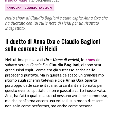
DEBORA PARIGI
|
20 DICEMBRE 2021
ANNA OXA
CLAUDIO BAGLIONI
Nello show di Claudio Baglioni è stata ospite Anna Oxa che
ha duettato con lui sulle note di Heidi per un risultato
inaspettato.
Il duetto di Anna Oxa e Claudio Baglioni
sulla canzone di Heidi
Nell’ultima puntata di
Uà – Uomo di varietà
, lo
show
del
sabato sera di
Canale 5
di
Claudio Baglioni
, ci sono stati
grandissimi ospiti, come era già successo anche nelle
precedenti puntate. Ma in questa c’è stato un grandissimo
ritorno sugli schermi televisi e cioè
Anna Oxa
. Sparita
purtroppo dalle scene italiane, la cantante è tornato per
questo evento speciale e non è passata certo inosservata.
Anzi, ha fatto qualcosa su cui nessuno avrebbe scommesso,
ma che conferma ancora una volta il suo modo di essere
non solo come performer, ma anche come persona.