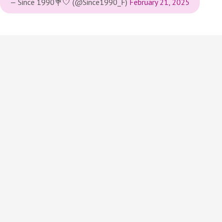
— Since 1990💐🤍 (@Since1990_F)
February 21, 2025