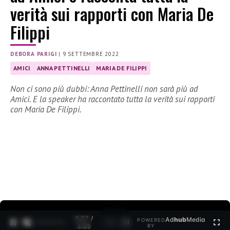
verità sui rapporti con Maria De
Filippi
DEBORA PARIGI
|
9 SETTEMBRE 2022
AMICI
ANNA PETTINELLI
MARIA DE FILIPPI
Non ci sono più dubbi: Anna Pettinelli non sarà più ad
Amici. E la speaker ha raccontato tutta la verità sui rapporti
con Maria De Filippi.
0:27 /
Ad
hub
Media
POWERED
1
/
2
3:35
BY