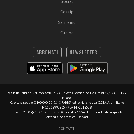
Social
Gossip
Sanremo
Cucina
ABBONATI
NEWSLETTER
Visibilia Editrice S.r.l.
con sede in Via Privata Giovannino De Grassi 12/12A, 20123
Milano.
Capitale sociale € 100.000,00 I.V. - C.F./P.IVA ed iscrizione alla C.C.I.A.A. di Milano
N.10269990965 - REA MI-2519578.
Novella 2000 © 2026. Iscritta al ROC con il n.37767. Tutti i diritti di proprietà
letteraria ed artistica riservati.
CONTATTI