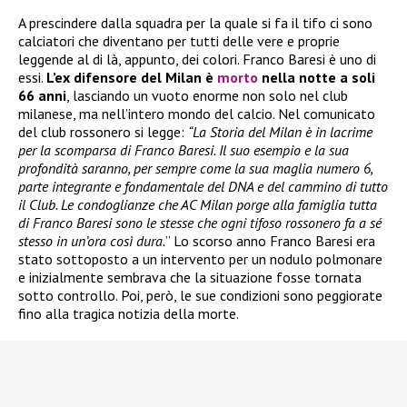
A prescindere dalla squadra per la quale si fa il tifo ci sono
calciatori che diventano per tutti delle vere e proprie
leggende al di là, appunto, dei colori. Franco Baresi è uno di
essi.
L’ex difensore del Milan è
morto
nella notte a soli
66 anni
, lasciando un vuoto enorme non solo nel club
milanese, ma nell’intero mondo del calcio. Nel comunicato
del club rossonero si legge:
“La Storia del Milan è in lacrime
per la scomparsa di Franco Baresi. Il suo esempio e la sua
profondità saranno, per sempre come la sua maglia numero 6,
parte integrante e fondamentale del DNA e del cammino di tutto
il Club. Le condoglianze che AC Milan porge alla famiglia tutta
di Franco Baresi sono le stesse che ogni tifoso rossonero fa a sé
stesso in un’ora così dura.
” Lo scorso anno Franco Baresi era
stato sottoposto a un intervento per un nodulo polmonare
e inizialmente sembrava che la situazione fosse tornata
sotto controllo. Poi, però, le sue condizioni sono peggiorate
fino alla tragica notizia della morte.