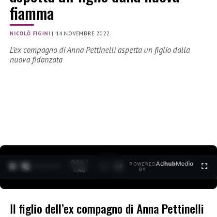
fiamma
NICOLÒ FIGINI
|
14 NOVEMBRE 2022
L’ex compagno di Anna Pettinelli aspetta un figlio dalla
nuova fidanzata
0:15 /
Ad
hub
Media
POWERED
1
/
2
1:40
BY
Il figlio dell’ex compagno di Anna Pettinelli