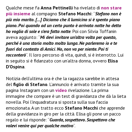
Qualche mese fa
Anna Pettinelli
ha rivelato di
non stare
più insieme
al compagno
Stefano Macchi
: “
Stefano non è
più mio marito. […] Diciamo che il lumicino si è spento piano
piano. Poi quando ad un certo punto è arrivata
notte ho detto
ho voglia di sole e s’era fatta notte
. Poi con Silvia Toffanin
aveva aggiunto: “
Mi devi invitare u
n’altra volta per questo,
perché è una storia molto molto lunga. Ne parleremo io e te
fuori dal contesto di Amici
.
No, non va per niente. Poi ti
racconterò
“. Il loro percorso di vita, quindi, si è interrotto. Lui
in seguito si è fidanzato con un’altra donna, ovvero
Elisa
D’Ospina
.
Notizia dell’ultima ora è che la ragazza sarebbe in attesa
del
figlio di Stefano
. L’annuncio è arrivato tramite la sua
pagina Instagram con un
video
rivelazione. La prima
immagine che compare è un test di gravidanza che dà la lieta
novella. Poi l’inquadratura si sposta sulla sua faccia
emozionata. A un tratto ecco
Stefano Macchi
che apprende
della gravidanza in giro per la città. Elisa gli pone un pacco
regalo e lui risponde: “
Guarda, sospettavo. Sospettavo che
volevi venire qui per qualche motivo
“.