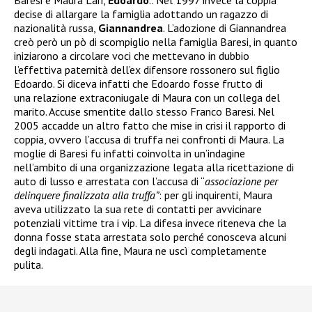
decise di allargare la famiglia adottando un ragazzo di
nazionalità russa,
Giannandrea
. L’adozione di Giannandrea
creò però un pò di scompiglio nella famiglia Baresi, in quanto
iniziarono a circolare voci che mettevano in dubbio
l’effettiva paternità dell’ex difensore rossonero sul figlio
Edoardo. Si diceva infatti che Edoardo fosse frutto di
una relazione extraconiugale di Maura con un collega del
marito. Accuse smentite dallo stesso Franco Baresi. Nel
2005 accadde un altro fatto che mise in crisi il rapporto di
coppia, ovvero l’accusa di truffa nei confronti di Maura. La
moglie di Baresi fu infatti coinvolta in un’indagine
nell’ambito di una organizzazione legata alla ricettazione di
auto di lusso e arrestata
con l’accusa di “
associazione per
delinquere finalizzata alla truffa”
: per gli inquirenti, Maura
aveva utilizzato la sua rete di contatti per avvicinare
potenziali vittime tra i vip. La difesa invece riteneva che la
donna fosse stata arrestata solo perché conosceva alcuni
degli indagati. Alla fine, Maura ne uscì completamente
pulita.