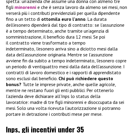
spetta: un’azienda che assume una donna con almeno tre
figli
minorenni
e che è senza lavoro da almeno sei mesi, non
verserà più i contributi previdenziali per quella dipendente
fino a un tetto di
ottomila euro l’anno
. La durata
dell’esonero dipenderà dal tipo di contratto: se l’assunzione
è a tempo determinato, anche tramite un’agenzia di
somministrazione, il beneficio dura 12 mesi. Se poi
il contratto viene trasformato a tempo
indeterminato, l’esonero arriva sino a diciotto mesi dalla
data dell’assunzione originaria. Mentre se l’assunzione
avviene fin da subito a tempo indeterminato, l’esonero copre
un periodo di ventiquattro mesi dalla data dell’assunzione. I
contratti di lavoro domestico e i rapporti di apprendistato
sono esclusi dal beneficio.
Chi può richiedere questo
bonus?
Tutte le imprese private, anche quelle agricole,
mentre ne restano fuori gli enti pubblici. Per ottenerlo
l’azienda deve dichiarare all’Inps lo status della
lavoratrice: madre di tre figli minorenni e disoccupata da sei
mesi. Solo una volta ricevuta l’autorizzazione si potranno
portare in detrazione i contributi mese per mese.
Inps, gli incentivi under 35