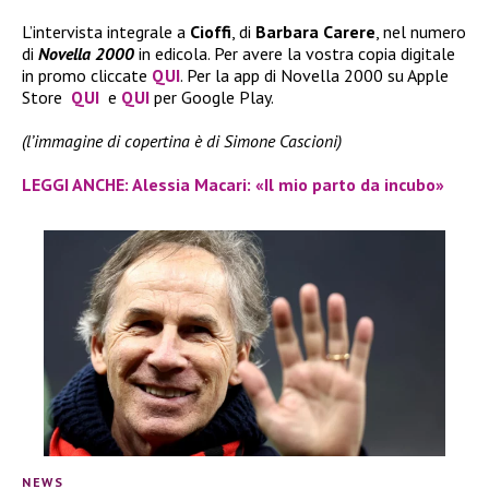
L’intervista integrale a
Cioffi
, di
Barbara Carere
, nel numero
di
Novella 2000
in edicola. Per avere la vostra copia digitale
in promo cliccate
QUI
. Per la app di Novella 2000 su Apple
Store
QUI
e
QUI
per Google Play.
(l’immagine di copertina è di Simone Cascioni)
LEGGI ANCHE: Alessia Macari: «Il mio parto da incubo»
NEWS