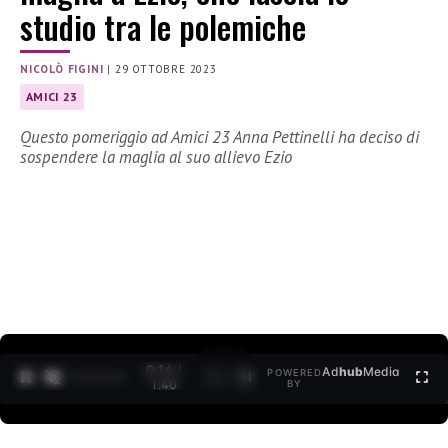
studio tra le polemiche
NICOLÒ FIGINI
|
29 OTTOBRE 2023
AMICI 23
Questo pomeriggio ad Amici 23 Anna Pettinelli ha deciso di
sospendere la maglia al suo allievo Ezio
0:15 /
Ad
hub
Media
POWERED
1
/
2
1:40
BY