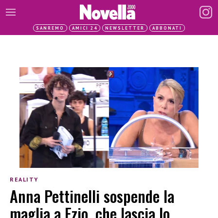
SANREMO
AMICI 24
NEWSLETTER
ABBONATI
REALITY
Anna Pettinelli sospende la
maglia a Ezio, che lascia lo