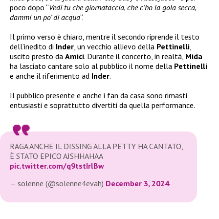
poco dopo “
Vedi tu che giornataccia, che c’ho la gola secca,
dammi un po’ di acqua
“.
Il primo verso è chiaro, mentre il secondo riprende il testo
dell’inedito di
Inder
, un vecchio allievo della
Pettinelli
,
uscito presto da
Amici
. Durante il concerto, in realtà,
Mida
ha lasciato cantare solo al pubblico il nome della
Pettinelli
e anche il riferimento ad
Inder
.
Il pubblico presente e anche i fan da casa sono rimasti
entusiasti e soprattutto divertiti da quella performance.
RAGA ANCHE IL DISSING ALLA PETTY HA CANTATO,
È STATO EPICO AJSHHAHAA
pic.twitter.com/q9tstIrlBw
— solenne (@solenne4evah)
December 3, 2024