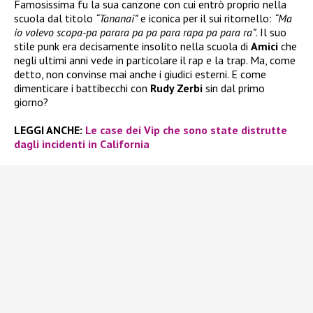
Famosissima fu la sua canzone con cui entrò proprio nella
scuola dal titolo
“Tananai”
e iconica per il sui ritornello:
“Ma
io volevo scopa-pa parara pa pa para rapa pa para ra”
. Il suo
stile punk era decisamente insolito nella scuola di
Amici
che
negli ultimi anni vede in particolare il rap e la trap. Ma, come
detto, non convinse mai anche i giudici esterni. E come
dimenticare i battibecchi con
Rudy Zerbi
sin dal primo
giorno?
LEGGI ANCHE:
Le case dei Vip che sono state distrutte
dagli incidenti in California