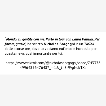
“Mondo, sii gentile con me. Parto in tour con Laura Pausini. Per
favore, grazie”,
ha scritto
Nicholas Borgogni
in un
TikTok
delle scorse ore, dove lo vediamo euforico e incredulo per
questa news così importante per lui.
https://www.tiktok.com/@nicholasborgogni/video/743376
4996485647648?_r=1&_t=8r9VgNubTXs