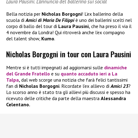
Laura Pausini. L’annuncio del ballerino sui social
Bella notizia per
Nicholas Borgogni
! L’ex ballerino della
scuola di
Amici di Maria De Filippi
è uno dei ballerini scelti nel
corpo di ballo del tour di
Laura Pausini,
che ha preso il via il
4 novembre da Londra! Qui ritroverà anche l’ex compagno
del talent show,
Kumo
.
Nicholas Borgogni in tour con Laura Pausini
Mentre si è tutti impegnati ad aggiornarsi sulle
dinamiche
del
Grande Fratello
e su
quanto accaduto ieri a
La
Talpa
,
dal web scorge una notizia che farà felici tantissimi
fan di
Nicholas Borgogni
. Ricordate l’ex allievo di
Amici 23
?
Lo scorso anno è stato tra gli allievi più discussi e spesso ha
ricevuto delle critiche da parte della maestra
Alessandra
Celentano.