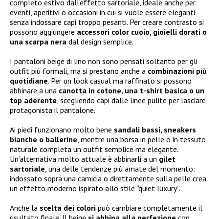
completo estivo dall’effetto sartoriale, ideale anche per
eventi, aperitivi o occasioni in cui si vuole essere eleganti
senza indossare capi troppo pesanti. Per creare contrasto si
possono aggiungere
accessori color cuoio, gioielli dorati o
una scarpa nera
dal design semplice.
I pantaloni beige di lino non sono pensati soltanto per gli
outfit più formali, ma si prestano anche a
combinazioni più
quotidiane
. Per un look casual ma raffinato si possono
abbinare a una
canotta in cotone, una t-shirt basica o un
top aderente
, scegliendo capi dalle linee pulite per lasciare
protagonista il pantalone.
Ai piedi funzionano molto bene
sandali bassi, sneakers
bianche o ballerine
, mentre una borsa in pelle o in tessuto
naturale completa un outfit semplice ma elegante.
Un’alternativa molto attuale è abbinarli a un
gilet
sartoriale
, una delle tendenze più amate del momento:
indossato sopra una camicia o direttamente sulla pelle crea
un effetto moderno ispirato allo stile “quiet luxury”.
Anche la
scelta dei colori
può cambiare completamente il
risultato finale. Il beige
si abbina alla perfezione
con