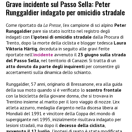
Grave incidente sul Passo Sella: Peter
Runggaldier indagato per omicidio stradale
Come riportato da
La Presse
, l’ex campione di sci alpino
Peter
Runggaldier
pare sia stato iscritto nel registro degli
indagati con
l’ipotesi di omicidio stradale
dalla Procura di
Trento, dopo la morte della ciclista e blogger tedesca
Laura
Viktoria Härtig
, deceduta in seguito alle gravi ferite
riportate nell’
incidente
avvenuto il
23 giugno sulla strada
del Passo Sella
, nel territorio di Canazei. Si tratta di un
atto dovuto da parte degli inquirenti
per consentire gli
accertamenti sulla dinamica dello schianto.
Runggaldier, 57 anni, originario di Bressanone, era alla guida
della sua moto quando si è verificato lo
scontro frontale
con la bicicletta della giovane donna, che si trovava in
Trentino insieme al marito per il loro viaggio di nozze. L’ex
atleta azzurro, medaglia d’argento nella discesa libera ai
Mondiali del 1991 e vincitore della Coppa del mondo di
supergigante nel 1995, inizialmente risultava indagato per
lesioni stradali, ma dopo il
decesso della ciclista
,
avvenuto il 12 luglio
, l’ipotesi di reato è stata modificata.