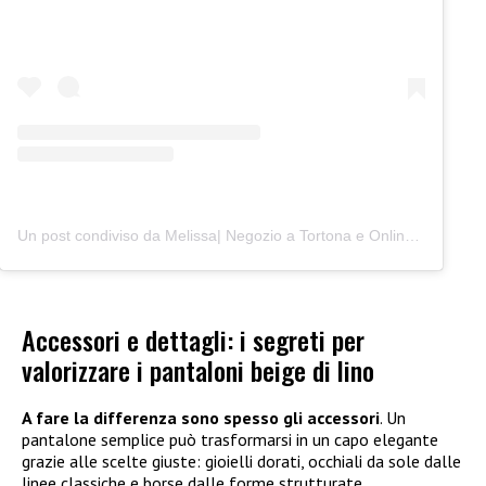
Un post condiviso da Melissa| Negozio a Tortona e Online (@junocreativelab)
Accessori e dettagli: i segreti per
valorizzare i pantaloni beige di lino
A fare la differenza sono spesso gli accessori
. Un
pantalone semplice può trasformarsi in un capo elegante
grazie alle scelte giuste: gioielli dorati, occhiali da sole dalle
linee classiche e borse dalle forme strutturate