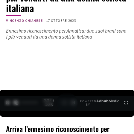
italiana
VINCENZO CHIANESE
|
17 OTTOBRE 2023
Ennesimo riconoscimento per Annalisa: due suoi brani sono
i più venduti da una donna solista italiana
0:28 /
Ad
hub
Media
POWERED
1
/
2
3:35
BY
Arriva l’ennesimo riconoscimento per