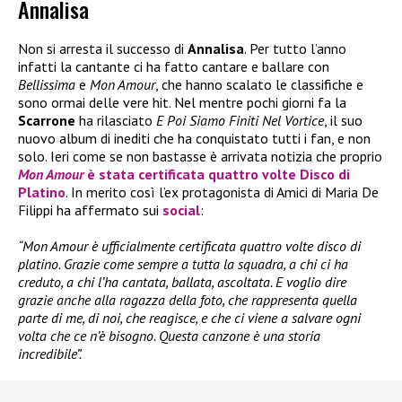
Annalisa
Non si arresta il successo di
Annalisa
. Per tutto l’anno
infatti la cantante ci ha fatto cantare e ballare con
Bellissima
e
Mon Amour
, che hanno scalato le classifiche e
sono ormai delle vere hit. Nel mentre pochi giorni fa la
Scarrone
ha rilasciato
E Poi Siamo Finiti Nel Vortice
, il suo
nuovo album di inediti che ha conquistato tutti i fan, e non
solo. Ieri come se non bastasse è arrivata notizia che proprio
Mon Amour
è stata certificata quattro volte Disco di
Platino
. In merito così l’ex protagonista di Amici di Maria De
Filippi ha affermato sui
social
:
“Mon Amour è ufficialmente certificata quattro volte disco di
platino. Grazie come sempre a tutta la squadra, a chi ci ha
creduto, a chi l’ha cantata, ballata, ascoltata. E voglio dire
grazie anche alla ragazza della foto, che rappresenta quella
parte di me, di noi, che reagisce, e che ci viene a salvare ogni
volta che ce n’è bisogno. Questa canzone è una storia
incredibile”.