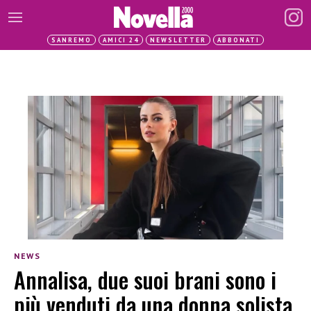
SANREMO
AMICI 24
NEWSLETTER
ABBONATI
NEWS
Annalisa, due suoi brani sono i
più venduti da una donna solista