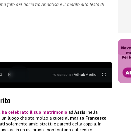
ma foto del bacio tra Annalisa e il marito alla festa di
Ad
hub
Media
/
2
POWERED BY
rito
a
ha celebrato il suo matrimonio
ad
Assisi
nella
 di un luogo che sta molto a cuore al
marito Francesco
tati solamente amici stretti e parenti della coppia. In
mangiare in un ristorante non lontano dal centro.