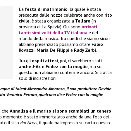
La
festa di matrimonio
, la quale è stata
preceduta dalle nozze celebrate anche con
rito
civile
, è stata organizzata a
Tellaro
(in
provincia di La Spezia). Qui sono
arrivati
tantissimi volti della TV italiana
e del
mondo della musica. Tra quelli che siamo sicuri
abbiano presenziato possiamo citare
Fabio
Rovazzi
,
Maria De Filippi
e
Rudy Zerbi
.
Tra gli
ospiti attesi
, poi, ci sarebbero stati
anche J-Ax e Fedez con la moglie
, ma su
questo non abbiamo conferme ancora. Si tratta
solo di indiscrezioni:
mpagna di talent Alessandra Amoroso, il suo produttore Davide
ata Veronica Ferraro, qualcuno dice Fedez con la moglie
è che
Annalisa e il marito si sono scambiati un tenero
o momento è stato immortalato anche da una foto dei
ato il sito
Rai News
, il quale ha impresso su carta questo