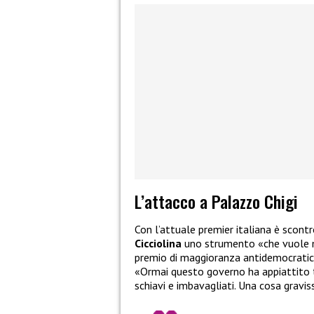
L’attacco a Palazzo Chigi
Con l’attuale premier italiana è scont
Cicciolina
uno strumento «che vuole me
premio di maggioranza antidemocratico»
«Ormai questo governo ha appiattito tut
schiavi e imbavagliati. Una cosa gravi