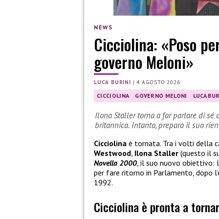
NEWS
Cicciolina: «Poso pe
governo Meloni»
LUCA BURINI
|
4 AGOSTO 2026
CICCIOLINA
GOVERNO MELONI
LUCA BUR
Ilona Staller torna a far parlare di 
britannica. Intanto, prepara il suo rie
Cicciolina
è tornata. Tra i volti del
Westwood
,
Ilona Staller
(questo il s
Novella 2000
, il suo nuovo obiettivo: 
per fare ritorno in Parlamento, dopo l’
1992.
Cicciolina è pronta a tornar