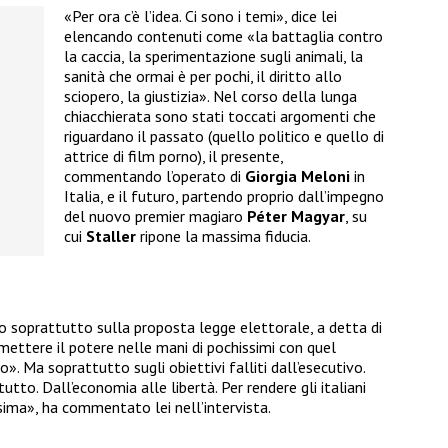
«Per ora c’è l’idea. Ci sono i temi», dice lei
elencando contenuti come «la battaglia contro
la caccia, la sperimentazione sugli animali, la
sanità che ormai è per pochi, il diritto allo
sciopero, la giustizia». Nel corso della lunga
chiacchierata sono stati toccati argomenti che
riguardano il passato (quello politico e quello di
attrice di film porno), il presente,
commentando l’operato di
Giorgia Meloni
in
Italia, e il futuro, partendo proprio dall’impegno
del nuovo premier magiaro
Péter Magyar
, su
cui
Staller
ripone la massima fiducia.
ro soprattutto sulla proposta legge elettorale, a detta di
ttere il potere nelle mani di pochissimi con quel
. Ma soprattutto sugli obiettivi falliti dall’esecutivo.
to. Dall’economia alle libertà. Per rendere gli italiani
ssima», ha commentato lei nell’intervista.