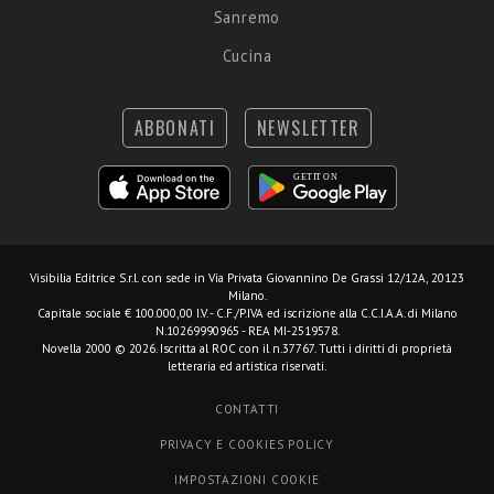
Sanremo
Cucina
ABBONATI
NEWSLETTER
Visibilia Editrice S.r.l.
con sede in Via Privata Giovannino De Grassi 12/12A, 20123
Milano.
Capitale sociale € 100.000,00 I.V. - C.F./P.IVA ed iscrizione alla C.C.I.A.A. di Milano
N.10269990965 - REA MI-2519578.
Novella 2000 © 2026. Iscritta al ROC con il n.37767. Tutti i diritti di proprietà
letteraria ed artistica riservati.
CONTATTI
PRIVACY E COOKIES POLICY
IMPOSTAZIONI COOKIE