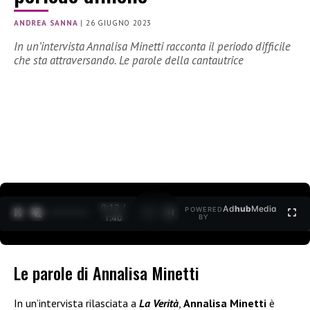
ANDREA SANNA
|
26 GIUGNO 2023
In un’intervista Annalisa Minetti racconta il periodo difficile
che sta attraversando. Le parole della cantautrice
0:12 /
Ad
hub
Media
POWERED
1
/
2
1:40
BY
Le parole di Annalisa Minetti
In un’intervista rilasciata a
La Verità
,
Annalisa Minetti
è