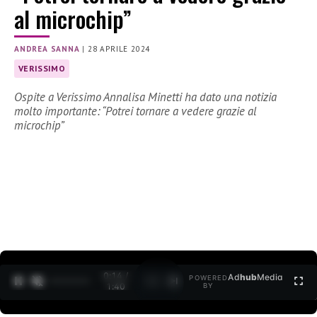
al microchip”
ANDREA SANNA
|
28 APRILE 2024
VERISSIMO
Ospite a Verissimo Annalisa Minetti ha dato una notizia
molto importante: “Potrei tornare a vedere grazie al
microchip”
0:15 /
Ad
hub
Media
POWERED
1
/
2
1:40
BY