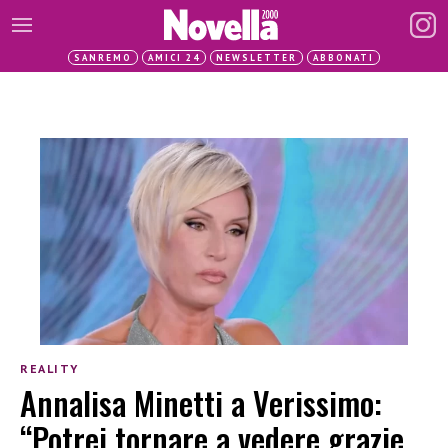
SANREMO
AMICI 24
NEWSLETTER
ABBONATI
REALITY
Annalisa Minetti a Verissimo:
“Potrei tornare a vedere grazie