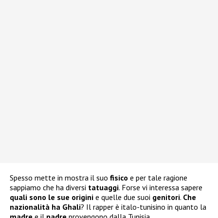
Spesso mette in mostra il suo
fisico
e per tale ragione
sappiamo che ha diversi
tatuaggi
. Forse vi interessa sapere
quali sono le sue
origini
e quelle due suoi
genitori
.
Che
nazionalità ha Ghali
? Il rapper è italo-tunisino in quanto la
madre
e il
padre
provengono dalla Tunisia.