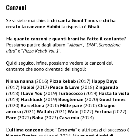
Canzoni
Se vi siete mai chiesti
chi canta Good Times
e
chi ha
creato la canzone Habibi
la risposta è
Ghali
.
Ma
quante canzoni
e
quanti brani ha fatto il cantante
?
Possiamo partire dagli album: “
Album
“, “
DNA
“,
Sensazione
ultra
” e “
Pizza Kebab Vol. 1
“.
Qui di seguito, infine, possiamo vedere le canzoni del
cantante che sono diventati dei singoli:
Ninna nanna
(2016)
Pizza kebab
(2017)
Happy Days
(2017)
Habibi
(2017)
Peace & Love
(2018)
Zingarello
(2018)
I Love You
(2019)
Turbococco
(2019)
Hasta la vista
(2019)
Flashback
(2019)
Boogleman
(2020)
Good Times
(2020)
Barcellona
(2020)
Mille pare
(2020)
Chiagne
ancora
(2021)
Wallah
(2021)
Walo
(2022)
Fortuna
(2022)
Pare
(2022)
Baba
(2023)
Casa mia
(2024).
L’
ultima canzone
dopo “
Casa mia
” e altri pezzi di successo è
Niente Panico,
uscita nel 2024. Ma
quanti dischi di