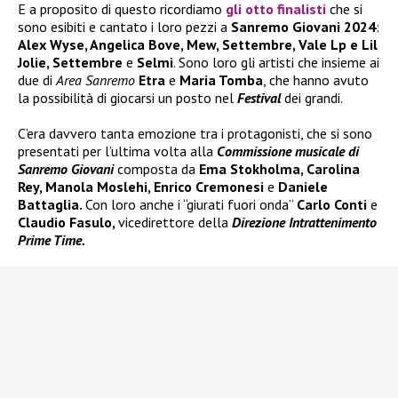
E a proposito di questo ricordiamo
gli otto finalisti
che si
sono esibiti e cantato i loro pezzi a
Sanremo Giovani 2024
:
Alex Wyse, Angelica Bove, Mew, Settembre, Vale Lp e Lil
Jolie, Settembre
e
Selmi
. Sono loro gli artisti che insieme ai
due di
Area Sanremo
Etra
e
Maria Tomba
, che hanno avuto
la possibilità di giocarsi un posto nel
Festival
dei grandi.
C’era davvero tanta emozione tra i protagonisti, che si sono
presentati per l’ultima volta alla
Commissione musicale di
Sanremo Giovani
composta da
Ema Stokholma, Carolina
Rey, Manola Moslehi, Enrico Cremonesi
e
Daniele
Battaglia.
Con loro anche i “giurati fuori onda”
Carlo Conti
e
Claudio Fasulo,
vicedirettore della
Direzione Intrattenimento
Prime Time.