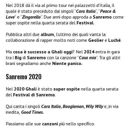
Nel 2018 dà il via al primo tour nei palazzetti d’Italia, il
quale è stato preceduto dai singoli “
Cara Italia
“, “
Peace &
Love
” e “
Zingarello
“. Due anni dopo approda a
Sanremo
come
super ospite nella quarta serata del
Festival
.
Pubblica altri due
album
, l’ultimo dei quali vanta la
collaborazione di rapper molto noti come
Geolier
e
Luché
.
Ma
cosa è successo a Ghali oggi
? Nel
2024
entra in gara
tra i
Big
di
Sanremo
con la canzone “
Casa mia
“. Tra gli altri
brani segnaliamo anche
Niente panico.
Sanremo 2020
Nel
2020 Ghali
è stato
super ospite
nella quarta serata
del
Festival di Sanremo
.
Qui canta i singoli
Cara Italia
,
Boogleman
,
Wily Wily
e, in via
inedita,
Good Times
.
Passiamo alle sue
canzoni
più nello specifico.