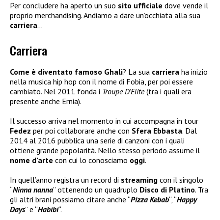
Per concludere ha aperto un suo
sito ufficiale
dove vende il
proprio merchandising. Andiamo a dare un’occhiata alla sua
carriera
…
Carriera
Come è diventato famoso Ghali
? La sua
carriera
ha inizio
nella musica hip hop con il nome di Fobia, per poi essere
cambiato. Nel 2011 fonda i
Troupe D’Elite
(tra i quali era
presente anche Ernia).
Il successo arriva nel momento in cui accompagna in tour
Fedez
per poi collaborare anche con
Sfera Ebbasta
. Dal
2014 al 2016 pubblica una serie di canzoni con i quali
ottiene grande popolarità. Nello stesso periodo assume il
nome d’arte
con cui lo conosciamo
oggi
.
In quell’anno registra un record di
streaming
con il singolo
“
Ninna nanna
” ottenendo un quadruplo
Disco di Platino
. Tra
gli altri brani possiamo citare anche “
Pizza Kebab
“, “
Happy
Days
” e “
Habibi
“.