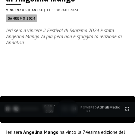
VINCENZO CHIANESE
|
11 FEBBRAIO 2024
SANREMO 2024
Ieri sera a vincere il Festival di Sanremo 2024 è stata
Angelina Mango. Ai più però non è sfuggita la reazione di
Annalisa
0:30 /
Ad
hub
Media
POWERED
1
/
2
3:35
BY
Ieri sera
Angelina Mango
ha vinto la 74esima edizione del