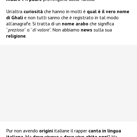
Un’altra
curiosità
che hanno in molti è
qual è il vero nome
di Ghali
e non tutti sanno che è registrato in tal modo
all’anagrafe. Si tratta di un
nome arabo
che significa
“
prezioso
” o “
di valore
“. Non abbiamo
news
sulla sua
religione
.
Pur non avendo
origini
italiane il rapper
canta in lingua
italiana
. Ma
dove viveva
e
dove vive abita oggi
? Ha