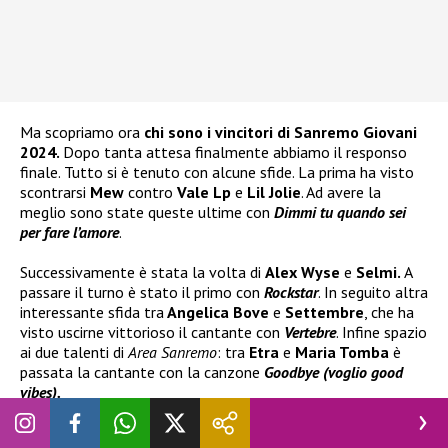
Ma scopriamo ora
chi sono i vincitori di Sanremo Giovani
2024.
Dopo tanta attesa finalmente abbiamo il responso
finale. Tutto si è tenuto con alcune sfide. La prima ha visto
scontrarsi
Mew
contro
Vale Lp
e
Lil Jolie
. Ad avere la
meglio sono state queste ultime con
Dimmi tu quando sei
per fare l’amore
.
Successivamente è stata la volta di
Alex Wyse
e
Selmi.
A
passare il turno è stato il primo con
Rockstar
. In seguito altra
interessante sfida tra
Angelica Bove
e
Settembre
, che ha
visto uscirne vittorioso il cantante con
Vertebre
. Infine spazio
ai due talenti di
Area Sanremo
: tra
Etra
e
Maria Tomba
è
passata la cantante con la canzone
Goodbye (voglio good
vibes).
Tra le
Nuove Proposte
troveremo quindi nell’ordine:
Vale