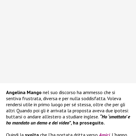
Angelina Mango
nel suo discorso ha ammesso che si
sentiva frustrata, diversa e per nulla soddisfatta. Voleva
rendersi utile in primo luogo per sé stessa, oltre che per gli
altri. Quando poi gli è arrivata la proposta aveva due ipotesi:
buttarsi o andare all’estero a studiare inglese.
“Ho ‘smattato’ e
ho mandato un demo e dei video”
, ha proseguito.
Quindi la
svolta
che l’ha portata dritta verso
Amici
. L’hanno