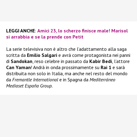
LEGGI ANCHE
:
Amici 23, lo scherzo finisce male! Marisol
si arrabbia e se la prende con Petit
La serie televisiva non è altro che l’adattamento alla saga
scritta da
Emilio Salgari
e avrà come protagonista nei panni
di
Sandokan
, reso celebre in passato da
Kabir Bedi
, l’attore
Can Yaman
! Andrà in onda prossimamente su
Rai 1
e sarà
distribuita non solo in Italia, ma anche nel resto del mondo
da
Fremantle International
e in Spagna da
Mediterráneo
Mediaset España Group.