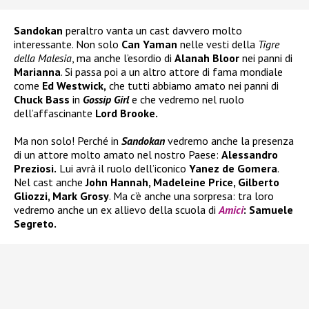
Sandokan
peraltro vanta un cast davvero molto
interessante. Non solo
Can Yaman
nelle vesti della
Tigre
della Malesia
, ma anche l’esordio di
Alanah Bloor
nei panni di
Marianna
. Si passa poi a un altro attore di fama mondiale
come
Ed Westwick,
che tutti abbiamo amato nei panni di
Chuck Bass
in
Gossip Girl
e che vedremo nel ruolo
dell’affascinante
Lord Brooke.
Ma non solo! Perché in
Sandokan
vedremo anche la presenza
di un attore molto amato nel nostro Paese:
Alessandro
Preziosi.
Lui avrà il ruolo dell’iconico
Yanez de Gomera
.
Nel cast anche
John Hannah, Madeleine Price, Gilberto
Gliozzi, Mark Grosy
. Ma c’è anche una sorpresa: tra loro
vedremo anche un ex allievo della scuola di
Amici
: Samuele
Segreto.