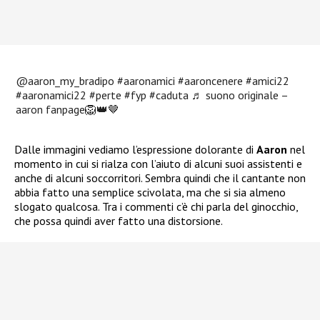
@aaron_my_bradipo
#aaronamici
#aaroncenere
#amici22
#aaronamici22
#perte
#fyp
#caduta
♬ suono originale –
aaron fanpage🦁👑🤎
Dalle immagini vediamo l’espressione dolorante di
Aaron
nel
momento in cui si rialza con l’aiuto di alcuni suoi assistenti e
anche di alcuni soccorritori. Sembra quindi che il cantante non
abbia fatto una semplice scivolata, ma che si sia almeno
slogato qualcosa. Tra i commenti c’è chi parla del ginocchio,
che possa quindi aver fatto una distorsione.