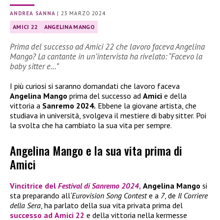
ANDREA SANNA
|
23 MARZO 2024
AMICI 22
ANGELINA MANGO
Prima del successo ad Amici 22 che lavoro faceva Angelina
Mango? La cantante in un’intervista ha rivelato: “Facevo la
baby sitter e…”
I più curiosi si saranno domandati che lavoro faceva
Angelina Mango
prima del successo ad
Amici
e della
vittoria a
Sanremo 2024.
Ebbene la giovane artista, che
studiava in università, svolgeva il mestiere di baby sitter. Poi
la svolta che ha cambiato la sua vita per sempre.
Angelina Mango e la sua vita prima di
Amici
Vincitrice del
Festival di Sanremo 2024
,
Angelina Mango
si
sta preparando all
‘Eurovision Song Contest
e a
7
, de
Il Corriere
della Sera
, ha parlato della sua vita privata prima del
successo ad
Amici 22
e della vittoria nella kermesse