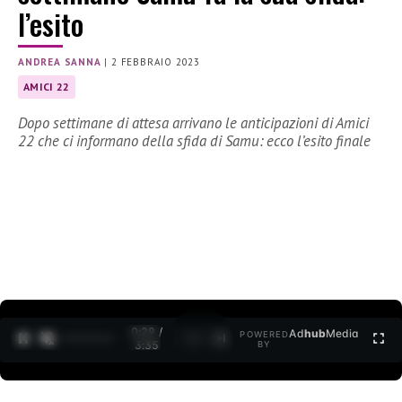
l’esito
ANDREA SANNA
|
2 FEBBRAIO 2023
AMICI 22
Dopo settimane di attesa arrivano le anticipazioni di Amici
22 che ci informano della sfida di Samu: ecco l’esito finale
0:30 /
Ad
hub
Media
POWERED
1
/
2
3:35
BY