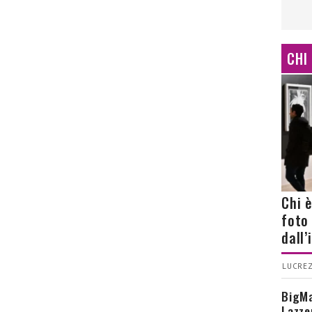
CHI
Chi 
foto
dall
LUCREZ
BigMa
Lazze