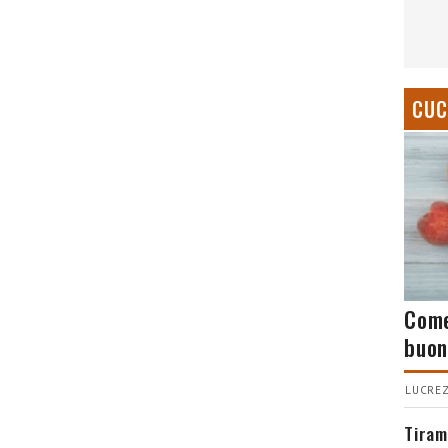
CUC
Come
buon
LUCREZ
Tiram