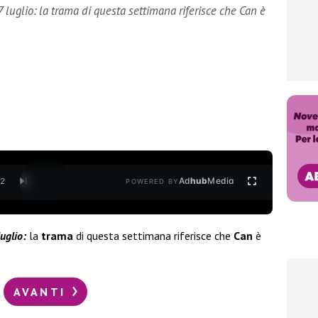
luglio: la trama di questa settimana riferisce che Can è
Ad
hub
Media
/
2
POWERED BY
uglio:
la
trama
di questa settimana riferisce che
Can
è
AVANTI