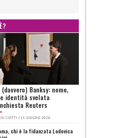
 È?
è (davvero) Banksy: nome,
 e identità svelata
’inchiesta Reuters
IA CIOTTI | 13 GIUGNO 2026
ma, chi è la fidanzata Lodovica
rini