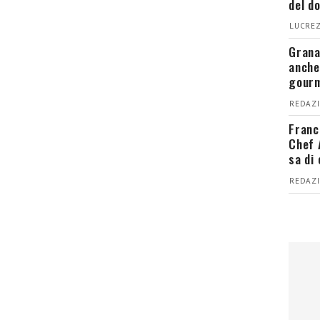
del d
LUCREZ
Grana
anche
gour
REDAZI
Franc
Chef 
sa di
REDAZI