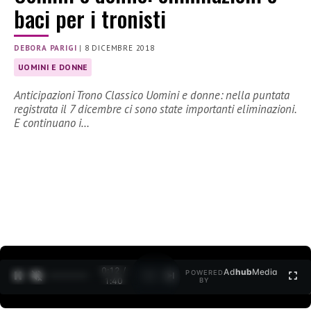
baci per i tronisti
DEBORA PARIGI
|
8 DICEMBRE 2018
UOMINI E DONNE
Anticipazioni Trono Classico Uomini e donne: nella puntata
registrata il 7 dicembre ci sono state importanti eliminazioni.
E continuano i…
0:12 /
Ad
hub
Media
POWERED
1
/
2
1:40
BY