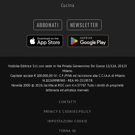
Cucina
ABBONATI
NEWSLETTER
Visibilia Editrice S.r.l.
con sede in Via Privata Giovannino De Grassi 12/12A, 20123
Milano.
Capitale sociale € 100.000,00 I.V. - C.F./P.IVA ed iscrizione alla C.C.I.A.A. di Milano
N.10269990965 - REA MI-2519578.
Novella 2000 © 2026. Iscritta al ROC con il n.37767. Tutti i diritti di proprietà
letteraria ed artistica riservati.
CONTATTI
PRIVACY E COOKIES POLICY
IMPOSTAZIONI COOKIE
TORNA SU