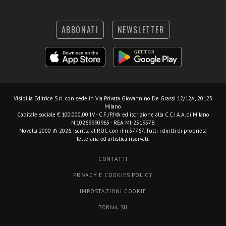
ABBONATI
NEWSLETTER
Visibilia Editrice S.r.l.
con sede in Via Privata Giovannino De Grassi 12/12A, 20123
Milano.
Capitale sociale € 100.000,00 I.V. - C.F./P.IVA ed iscrizione alla C.C.I.A.A. di Milano
N.10269990965 - REA MI-2519578.
Novella 2000 © 2026. Iscritta al ROC con il n.37767. Tutti i diritti di proprietà
letteraria ed artistica riservati.
CONTATTI
PRIVACY E COOKIES POLICY
IMPOSTAZIONI COOKIE
TORNA SU