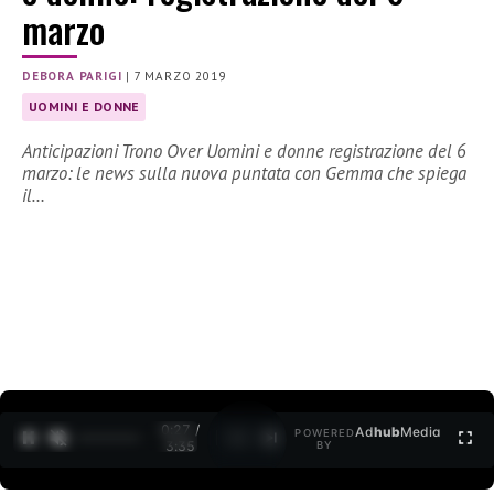
marzo
DEBORA PARIGI
|
7 MARZO 2019
UOMINI E DONNE
Anticipazioni Trono Over Uomini e donne registrazione del 6
marzo: le news sulla nuova puntata con Gemma che spiega
il…
0:27 /
Ad
hub
Media
POWERED
1
/
2
3:35
BY