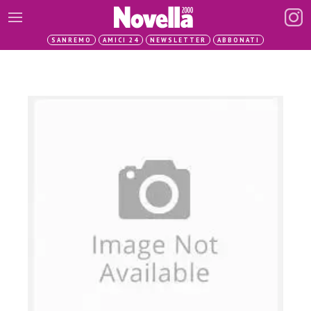
SANREMO
AMICI 24
NEWSLETTER
ABBONATI