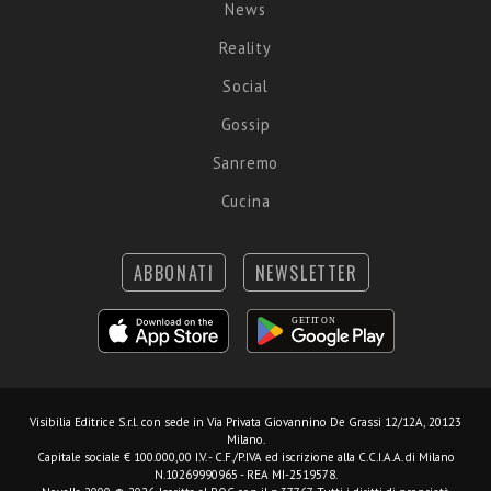
News
Reality
Social
Gossip
Sanremo
Cucina
ABBONATI
NEWSLETTER
Visibilia Editrice S.r.l.
con sede in Via Privata Giovannino De Grassi 12/12A, 20123
Milano.
Capitale sociale € 100.000,00 I.V. - C.F./P.IVA ed iscrizione alla C.C.I.A.A. di Milano
N.10269990965 - REA MI-2519578.