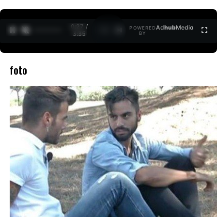
0:27 /
Ad
hub
Media
POWERED
1
/
2
3:35
BY
foto