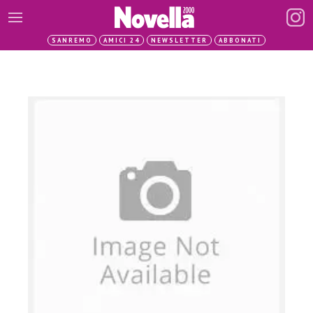
SANREMO
AMICI 24
NEWSLETTER
ABBONATI