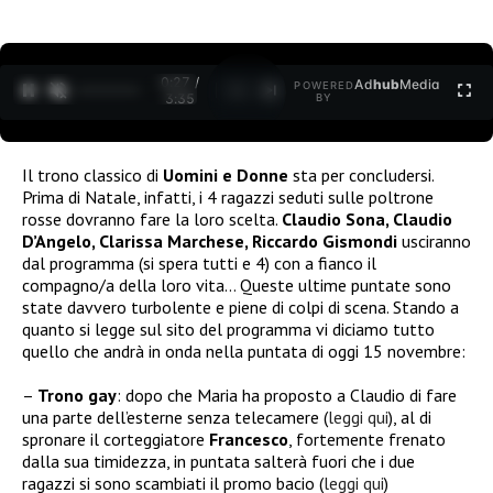
0:27 /
Ad
hub
Media
POWERED
1
/
2
3:35
BY
Il trono classico di
Uomini e Donne
sta per concludersi.
Prima di Natale, infatti, i 4 ragazzi seduti sulle poltrone
rosse dovranno fare la loro scelta.
Claudio Sona, Claudio
D’Angelo, Clarissa Marchese, Riccardo Gismondi
usciranno
dal programma (si spera tutti e 4) con a fianco il
compagno/a della loro vita… Queste ultime puntate sono
state davvero turbolente e piene di colpi di scena. Stando a
quanto si legge sul sito del programma vi diciamo tutto
quello che andrà in onda nella puntata di oggi 15 novembre:
–
Trono gay
: dopo che Maria ha proposto a Claudio di fare
una parte dell’esterne senza telecamere (
leggi qui
), al di
spronare il corteggiatore
Francesco
, fortemente frenato
dalla sua timidezza, in puntata salterà fuori che i due
ragazzi si sono scambiati il promo bacio (
leggi qui
)