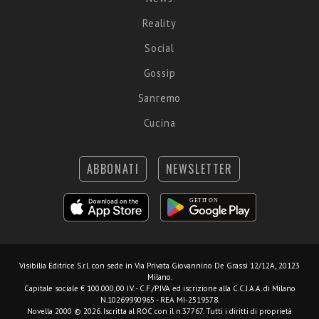
Reality
Social
Gossip
Sanremo
Cucina
ABBONATI
NEWSLETTER
Visibilia Editrice S.r.l.
con sede in Via Privata Giovannino De Grassi 12/12A, 20123
Milano.
Capitale sociale € 100.000,00 I.V. - C.F./P.IVA ed iscrizione alla C.C.I.A.A. di Milano
N.10269990965 - REA MI-2519578.
Novella 2000 © 2026. Iscritta al ROC con il n.37767. Tutti i diritti di proprietà