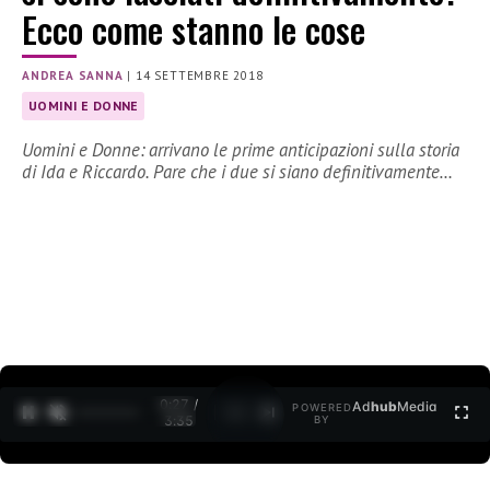
Ecco come stanno le cose
ANDREA SANNA
|
14 SETTEMBRE 2018
UOMINI E DONNE
Uomini e Donne: arrivano le prime anticipazioni sulla storia
di Ida e Riccardo. Pare che i due si siano definitivamente…
0:27 /
Ad
hub
Media
POWERED
1
/
2
3:35
BY