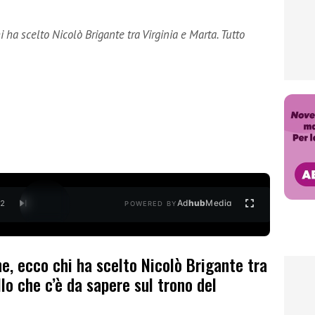
 ha scelto Nicolò Brigante tra Virginia e Marta. Tutto
Ad
hub
Media
/
2
POWERED BY
e, ecco chi ha scelto Nicolò Brigante tra
lo che c’è da sapere sul trono del