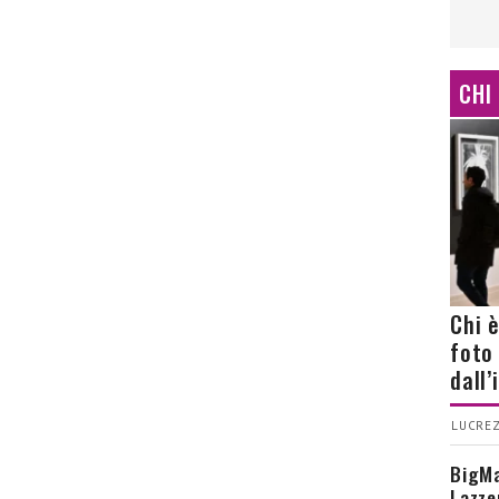
CHI
Chi 
foto
dall
LUCREZ
BigMa
Lazze