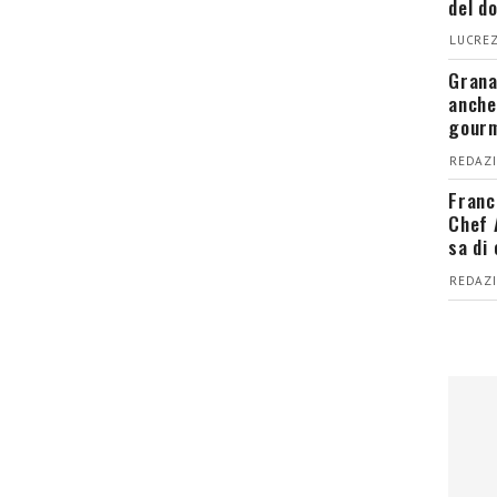
del d
LUCREZ
Grana
anche
gour
REDAZI
Franc
Chef 
sa di
REDAZI