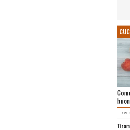
CUC
Come
buon
LUCREZ
Tiram