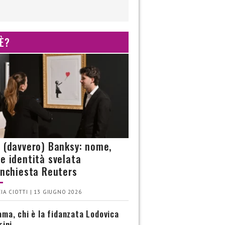
 È?
è (davvero) Banksy: nome,
 e identità svelata
’inchiesta Reuters
IA CIOTTI | 13 GIUGNO 2026
ma, chi è la fidanzata Lodovica
rini