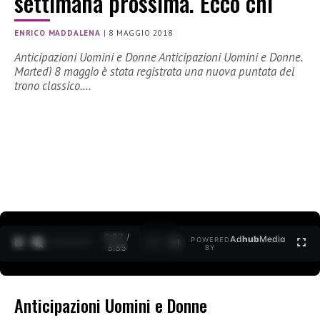
settimana prossima. Ecco chi
ENRICO MADDALENA
|
8 MAGGIO 2018
Anticipazioni Uomini e Donne Anticipazioni Uomini e Donne.
Martedì 8 maggio è stata registrata una nuova puntata del
trono classico.…
0:27 /
Ad
hub
Media
POWERED
1
/
2
3:35
BY
Anticipazioni Uomini e Donne