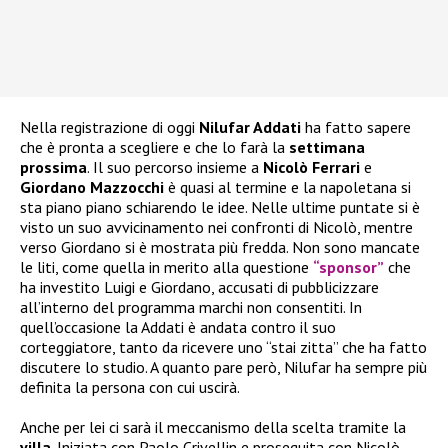
Nella registrazione di oggi
Nilufar Addati
ha fatto sapere
che è pronta a scegliere e che lo farà la
settimana
prossima
. Il suo percorso insieme a
Nicolò Ferrari
e
Giordano Mazzocchi
è quasi al termine e la napoletana si
sta piano piano schiarendo le idee. Nelle ultime puntate si è
visto un suo avvicinamento nei confronti di Nicolò, mentre
verso Giordano si è mostrata più fredda. Non sono mancate
le liti, come quella in merito alla questione
“sponsor”
che
ha investito Luigi e Giordano, accusati di pubblicizzare
all’interno del programma marchi non consentiti. In
quell’occasione la Addati è andata contro il suo
corteggiatore, tanto da ricevere uno “stai zitta” che ha fatto
discutere lo studio. A quanto pare però, Nilufar ha sempre più
definita la persona con cui uscirà.
Anche per lei ci sarà il meccanismo della scelta tramite la
villa
. Iniziata con Paolo Crivellin e proseguita con Nicolò