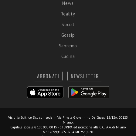
News
Reality
Social
Gossip
Sanremo
Cucina
ABBONATI
NEWSLETTER
Visibilia Editrice S.r.l.
con sede in Via Privata Giovannino De Grassi 12/12A, 20123
Milano.
Capitale sociale € 100.000,00 I.V. - C.F./P.IVA ed iscrizione alla C.C.I.A.A. di Milano
N.10269990965 - REA MI-2519578.