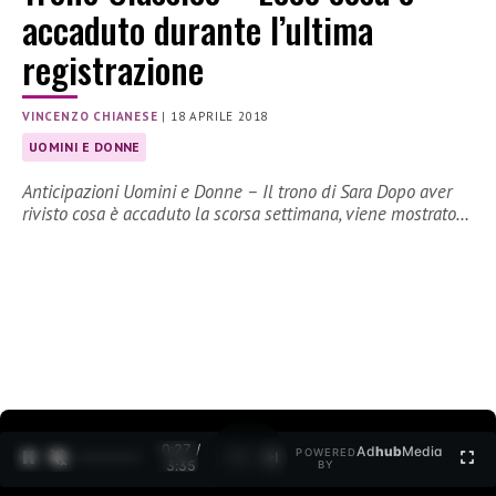
accaduto durante l’ultima
registrazione
VINCENZO CHIANESE
|
18 APRILE 2018
UOMINI E DONNE
Anticipazioni Uomini e Donne – Il trono di Sara Dopo aver
rivisto cosa è accaduto la scorsa settimana, viene mostrato…
0:27 /
Ad
hub
Media
POWERED
1
/
2
3:35
BY