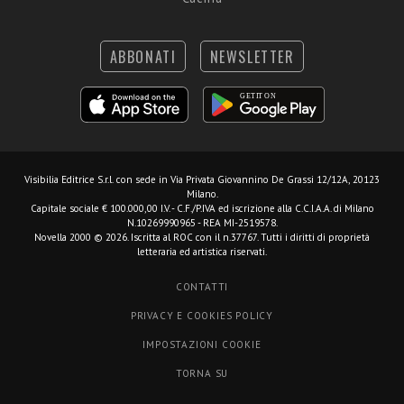
ABBONATI
NEWSLETTER
Visibilia Editrice S.r.l.
con sede in Via Privata Giovannino De Grassi 12/12A, 20123
Milano.
Capitale sociale € 100.000,00 I.V. - C.F./P.IVA ed iscrizione alla C.C.I.A.A. di Milano
N.10269990965 - REA MI-2519578.
Novella 2000 © 2026. Iscritta al ROC con il n.37767. Tutti i diritti di proprietà
letteraria ed artistica riservati.
CONTATTI
PRIVACY E COOKIES POLICY
IMPOSTAZIONI COOKIE
TORNA SU