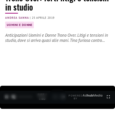
in studio
ANDREA SANNA
|
25 APRILE 2019
UOMINI E DONNE
Anticipazioni Uomini e Donne Trono Over. Litigi e tensioni in
studio, dove si arriva quasi alle mani. Tina furiosa contro…
0:04 /
Ad
hub
Media
POWERED
1
/
2
1:40
BY