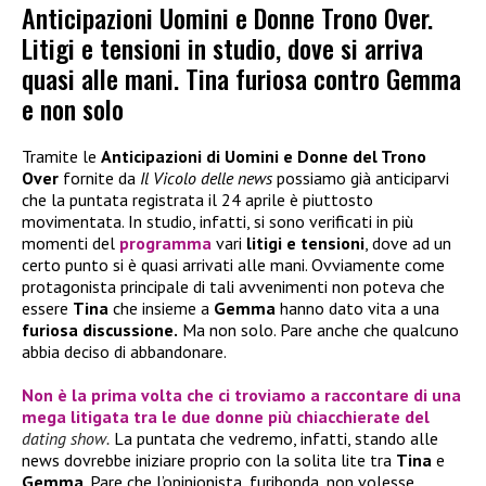
Anticipazioni Uomini e Donne Trono Over.
Litigi e tensioni in studio, dove si arriva
quasi alle mani. Tina furiosa contro Gemma
e non solo
Tramite le
Anticipazioni di Uomini e Donne del Trono
Over
fornite da
Il Vicolo delle news
possiamo già anticiparvi
che la puntata registrata il 24 aprile è piuttosto
movimentata. In studio, infatti, si sono verificati in più
momenti del
programma
vari
litigi e tensioni
, dove ad un
certo punto si è quasi arrivati alle mani. Ovviamente come
protagonista principale di tali avvenimenti non poteva che
essere
Tina
che insieme a
Gemma
hanno dato vita a una
furiosa discussione.
Ma non solo. Pare anche che qualcuno
abbia deciso di abbandonare.
Non è la prima volta che ci troviamo a raccontare di una
mega
litigata
tra le due donne più chiacchierate del
dating show.
La puntata che vedremo, infatti, stando alle
news dovrebbe iniziare proprio con la solita lite tra
Tina
e
Gemma
. Pare che l’opinionista, furibonda, non volesse