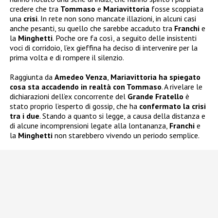
credere che tra
Tommaso
e
Mariavittoria
fosse scoppiata
una
crisi
. In rete non sono mancate illazioni, in alcuni casi
anche pesanti, su quello che sarebbe accaduto tra
Franchi
e
la
Minghetti
. Poche ore fa così, a seguito delle insistenti
voci di corridoio, l’ex gieffina ha deciso di intervenire per la
prima volta e di rompere il silenzio.
Raggiunta da
Amedeo Venza
,
Mariavittoria ha spiegato
cosa sta accadendo in realtà con Tommaso
. A rivelare le
dichiarazioni dell’ex concorrente del
Grande Fratello
è
stato proprio l’esperto di gossip, che ha
confermato la crisi
tra i due
. Stando a quanto si legge, a causa della distanza e
di alcune incomprensioni legate alla lontananza,
Franchi
e
la
Minghetti
non starebbero vivendo un periodo semplice.