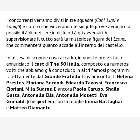
I concorrenti verranno divisi in tre squadre (
Cani, Lupi e
Conigli
) e coloro che vinceranno le singole prove avranno la
possibilità di mettere in difficoltà gli avversari. A
supervisionare il tutto sarà la misteriosa figura del
Leone
,
che commenterà quanto accade all’interno del castello.
In attesa di scoprire cosa accadrà, in queste ore è stato
annunciato il
cast
di
The 50 Italia
, composto da numerosi
volti che abbiamo già conosciuto in altri famosi programmi.
Direttamente dal
Grande Fratello
troviamo infatti
Helena
Prestes
,
Floriana Secondi
,
Edoardo Tavassi
,
Francesca
Cipriani
,
Mila Suarez
. E ancora
Paola Caruso
,
Shaila
Gatta
,
Antonella Elia
,
Antonella Mosetti
,
Eva
Grimaldi
(che giocherà con la moglie
Imma Battaglia
)
e
Matteo Diamante
.