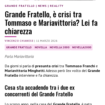
GRANDE FRATELLO
|
NEWS
|
REALITY
Grande Fratello, è crisi tra
Tommaso e Mariavittoria? Lei fa
chiarezza
VINCENZO CHIANESE
|
11 MARZO 2026
GRANDE FRATELLO
NOVELLA
NOVELLA 2000
NOVELLA2000
Parla Mariavittoria
Da giorni si parla di
presunta crisi
tra
Tommaso Franchi
e
Mariavittoria Minghetti
. Adesso però l’ex volto del
Grande
Fratello
interviene e fa chiarezza.
Cosa sta accadendo tra i due ex
concorrenti del Grande Fratello
Lo scorso anno, nella casa del
Grande Fratello
, è nato