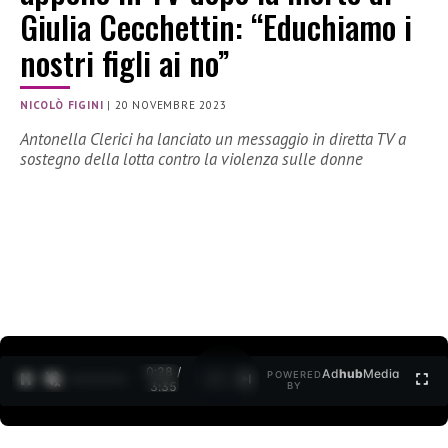
Giulia Cecchettin: “Educhiamo i
nostri figli ai no”
NICOLÒ FIGINI
|
20 NOVEMBRE 2023
Antonella Clerici ha lanciato un messaggio in diretta TV a
sostegno della lotta contro la violenza sulle donne
0:29 /
Ad
hub
Media
POWERED
1
/
2
3:35
BY