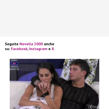
Seguite
Novella 2000
anche
su:
Facebook
,
Instagram
e
X
.