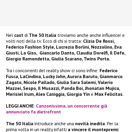
Nel
cast
di
The 50 Italia
troviamo anche anche influencer e
volti noti della tv. Ecco di chi si tratta:
Clizia De Rossi,
Federico Fashion Style, Lucrezia Borlini, Nozzolino, Eva
Giusti, La Giss, Giancarlo Danto, Claudia Dorelfi, Il Defe,
Giorgio Ramondetta, Giulia Scarano, Twins Porta.
Tra i concorrenti del reality show ci sono infine:
Federico
Fusca, LaCindina, Lucky John, Aurora Baruto, Gianmarco
Zagato, Nicole Pallado, Giulia Sara Salemi, Valerio
Mazzei, Sespo, Il Musazzi, Panda Boi, Jhonatan Mujica,
Merisiel Irum, Alex Caniggia, Giorgia Yin
e
Max Felicitas
.
LEGGI ANCHE
:
Canzonissima, un concorrente già
annunciato fa dietrofront
The 50 Italia
introduce anche una
novità inedita
. Per la
prima volta in un reality infatti
a vincere il montepremi