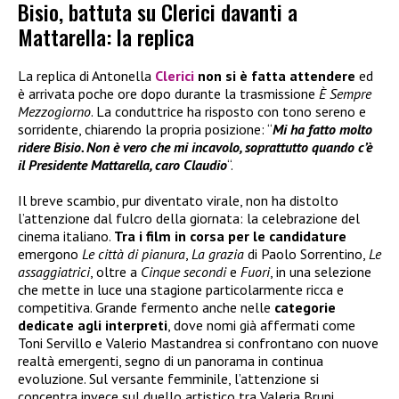
Bisio, battuta su Clerici davanti a
Mattarella: la replica
La replica di Antonella
Clerici
non si è fatta attendere
ed
è arrivata poche ore dopo durante la trasmissione
È Sempre
Mezzogiorno
. La conduttrice ha risposto con tono sereno e
sorridente, chiarendo la propria posizione: “
Mi ha fatto molto
ridere Bisio. Non è vero che mi incavolo, soprattutto quando c’è
il Presidente Mattarella, caro Claudio
“.
Il breve scambio, pur diventato virale, non ha distolto
l’attenzione dal fulcro della giornata: la celebrazione del
cinema italiano.
Tra i film in corsa per le candidature
emergono
Le città di pianura
,
La grazia
di Paolo Sorrentino,
Le
assaggiatrici
, oltre a
Cinque secondi
e
Fuori
, in una selezione
che mette in luce una stagione particolarmente ricca e
competitiva. Grande fermento anche nelle
categorie
dedicate agli interpreti
, dove nomi già affermati come
Toni Servillo e Valerio Mastandrea si confrontano con nuove
realtà emergenti, segno di un panorama in continua
evoluzione. Sul versante femminile, l’attenzione si
concentra invece sul duello artistico tra Valeria Bruni