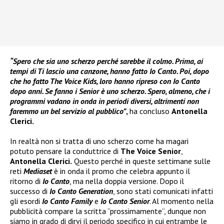
“Spero che sia uno scherzo perché sarebbe il colmo. Prima, ai
tempi di Ti lascio una canzone, hanno fatto Io Canto. Poi, dopo
che ho fatto The Voice Kids, loro hanno ripreso con Io Canto
dopo anni. Se fanno i Senior è uno scherzo. Spero, almeno, che i
programmi vadano in onda in periodi diversi, altrimenti non
faremmo un bel servizio al pubblico”
,
ha concluso
Antonella
Clerici.
In realtà non si tratta di uno scherzo come ha magari
potuto pensare la conduttrice di
The Voice Senior
,
Antonella Clerici.
Questo perché in queste settimane sulle
reti
Mediaset
è in onda il promo che celebra appunto il
ritorno di
Io Canto
, ma nella doppia versione. Dopo il
successo di
Io Canto Generation
, sono stati comunicati infatti
gli esordi
Io Canto Family
e
Io Canto Senior
. Al momento nella
pubblicità compare la scritta “prossimamente”, dunque non
siamo in grado di dirvi il periodo specifico in cui entrambe le