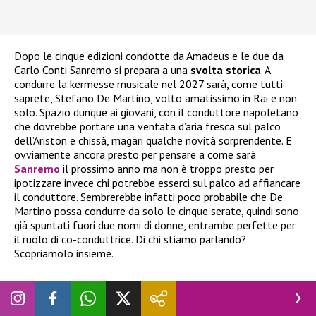
Dopo le cinque edizioni condotte da Amadeus e le due da
Carlo Conti Sanremo si prepara a una
svolta storica
. A
condurre la kermesse musicale nel 2027 sarà, come tutti
saprete, Stefano De Martino, volto amatissimo in Rai e non
solo. Spazio dunque ai giovani, con il conduttore napoletano
che dovrebbe portare una ventata d’aria fresca sul palco
dell’Ariston e chissà, magari qualche novità sorprendente. E’
ovviamente ancora presto per pensare a come sarà
Sanremo
il prossimo anno ma non è troppo presto per
ipotizzare invece chi potrebbe esserci sul palco ad affiancare
il conduttore. Sembrerebbe infatti poco probabile che De
Martino possa condurre da solo le cinque serate, quindi sono
già spuntati fuori due nomi di donne, entrambe perfette per
il ruolo di co-conduttrice. Di chi stiamo parlando?
Scopriamolo insieme.
Sanremo 2027, “due donne” intorno a De
Martino: cosa sta succedendo davvero