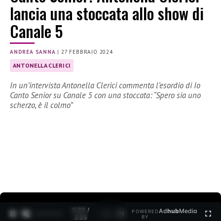
lancia una stoccata allo show di
Canale 5
ANDREA SANNA
|
27 FEBBRAIO 2024
ANTONELLA CLERICI
In un’intervista Antonella Clerici commenta l’esordio di Io
Canto Senior su Canale 5 con una stoccata: “Spero sia uno
scherzo, è il colmo”
0:30 /
Ad
hub
Media
POWERED
1
/
2
3:35
BY