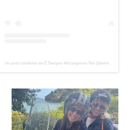
Un post condiviso da È Sempre Mezzogiorno Rai (@sempremezzogiornorai)