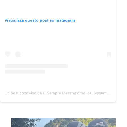
Visualizza questo post su Instagram
Un post condiviso da È Sempre Mezzogiorno Rai (@sempremezzogiornorai)