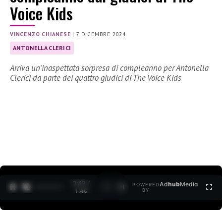
Voice Kids
VINCENZO CHIANESE
|
7 DICEMBRE 2024
ANTONELLA CLERICI
Arriva un’inaspettata sorpresa di compleanno per Antonella
Clerici da parte dei quattro giudici di The Voice Kids
0:40 /
Ad
hub
Media
POWERED
1
/
2
1:40
BY