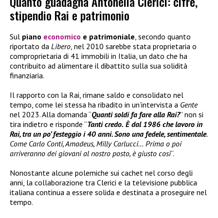
Quanto guadagna Antonella Clerici: cifre,
stipendio Rai e patrimonio
Sul
piano
economico
e patrimoniale
, secondo quanto
riportato da
Libero
, nel 2010 sarebbe stata proprietaria o
comproprietaria di 41 immobili in Italia, un dato che ha
contribuito ad alimentare il dibattito sulla sua solidità
finanziaria.
Il rapporto con la Rai, rimane saldo e consolidato nel
tempo, come lei stessa ha ribadito in un’intervista a
Gente
nel 2023. Alla domanda “
Quanti soldi fa fare alla Rai?
” non si
tira indietro e risponde “
Tanti credo.
È dal 1986 che lavoro in
Rai, tra un po’ festeggio i 40 anni. Sono una fedele, sentimentale
.
Come Carlo Conti, Amadeus, Milly Carlucci… Prima o poi
arriveranno dei giovani al nostro posto, è giusto così
“.
Nonostante alcune polemiche sui cachet nel corso degli
anni, la collaborazione tra Clerici e la televisione pubblica
italiana continua a essere solida e destinata a proseguire nel
tempo.