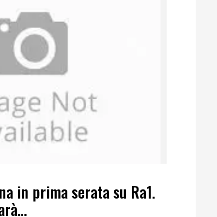
rna in prima serata su Ra1.
farà…