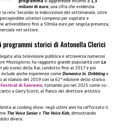
programma
si aggirerebbe intorno a
1,5
milioni di euro
, una cifra che evidenzia
 la rete. Secondo le indiscrezioni del settimanale, oltre
 percepirebbe ulteriori compensi per ospitate e
che arriverebbero fino a 50mila euro per singola presenza,
erciale nel settore.
i programmi storici di Antonella Clerici
 legata alla televisione pubblica e attraversa numerosi
pre Mezzogiorno
, ha raggiunto grande popolarità con
La
ri più iconici della Rai, condotto fino al 2017 e poi
so include anche esperienze come
Domenica In
,
Dribbling
e
no al rilancio del 2019 con la 62ª edizione dello storico
l
Festival di Sanremo
, tornando poi nel 2025 come co-
anto a Gerry Scotti, al fianco del direttore artistico
 limita ai cooking show: negli ultimi anni ha rafforzato il
come
The Voice Senior
e
The Voice Kids
, dimostrando
blici diversi.