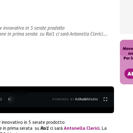
w innovativo in 5 serate prodotto
ne in prima serata su Rai1 ci sarà Antonella Clerici.…
Ad
hub
Media
/
2
POWERED BY
 innovativo in 5 serate prodotto
e in prima serata su
Rai1
ci sarà
Antonella Clerici
.
La