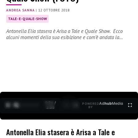
ANDREA SANNA
|
12 OTTOBRE 2018
TALE-E-QUALE-SHOW
Antonella Elia stasera è Arisa a Tale e Quale Show. Ecco
alcuni momenti della sua esibizione e com’è andata la…
0:27 /
Ad
hub
Media
POWERED
1
/
2
3:35
BY
Antonella Elia stasera è Arisa a Tale e