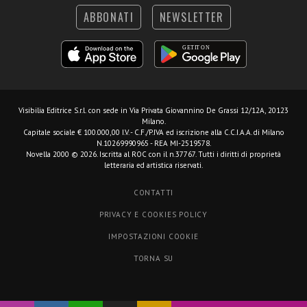
ABBONATI
NEWSLETTER
Visibilia Editrice S.r.l.
con sede in Via Privata Giovannino De Grassi 12/12A, 20123
Milano.
Capitale sociale € 100.000,00 I.V. - C.F./P.IVA ed iscrizione alla C.C.I.A.A. di Milano
N.10269990965 - REA MI-2519578.
Novella 2000 © 2026. Iscritta al ROC con il n.37767. Tutti i diritti di proprietà
letteraria ed artistica riservati.
CONTATTI
PRIVACY E COOKIES POLICY
IMPOSTAZIONI COOKIE
TORNA SU