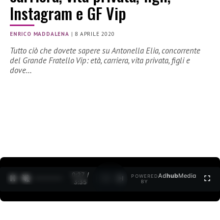
Instagram e GF Vip
ENRICO MADDALENA
|
8 APRILE 2020
Tutto ciò che dovete sapere su Antonella Elia, concorrente
del Grande Fratello Vip: età, carriera, vita privata, figli e
dove…
0:27 /
Ad
hub
Media
POWERED
1
/
2
3:35
BY