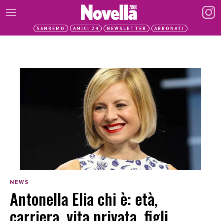
SANREMO
AMICI 24
NEWSLETTER
ABBONATI
NEWS
Antonella Elia chi è: età,
carriera, vita privata, figli,