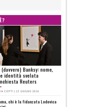
 È?
è (davvero) Banksy: nome,
 e identità svelata
’inchiesta Reuters
IA CIOTTI | 13 GIUGNO 2026
ma, chi è la fidanzata Lodovica
rini