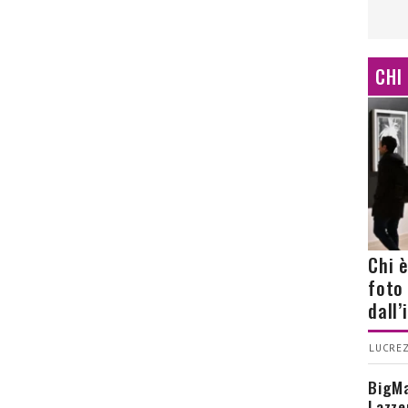
CHI
Chi 
foto
dall
LUCREZ
BigMa
Lazze