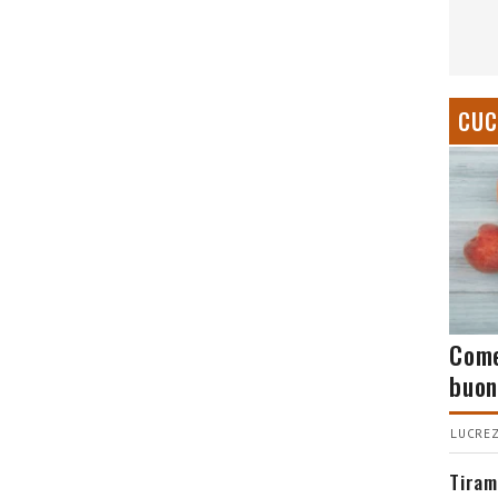
CUC
Come
buon
LUCREZ
Tiram