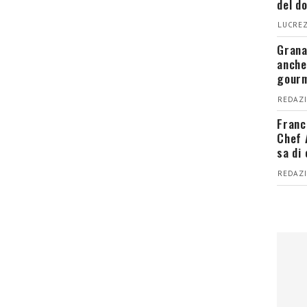
del d
LUCREZ
Grana
anche
gour
REDAZI
Franc
Chef 
sa di
REDAZI