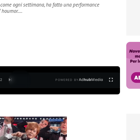
, come ogni settimana, ha fatto una performance
of houmor.…
Ad
hub
Media
/
2
POWERED BY