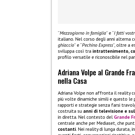
“
Mezzogiorno in famiglia
” e “
I fatti vostr
italiano. Nel corso degli anni alterna 
ghiaccio
” e “
Pechino Express
”, oltre a 
sviluppa così tra
intrattenimento, c
profilo versatile e riconoscibile nel p
Adriana Volpe al Grande Frat
nella Casa
Adriana Volpe non affronta il reality 
più volte dinamiche simili e questo le
rapporti e strategie senza farsi travol
costruita su
anni di televisione e s
in diretta. Nel contesto del
Grande Fr
centrale anche per Mediaset, che pun
costanti
. Nei reality di lunga durata,
eventi forti, conversazioni ripetitive, 