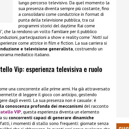
lungo percorso televisivo. Da quel momento la
sua presenza diventa sempre più costante, fino
a consolidarsi come conduttrice in format di
punta della televisione pubblica, tra cui
programmi storici del daytime Rai come
i
”, che la rendono un volto familiare per il pubblico
conduzioni, partecipazioni a show e reality come “
Notti sul
esperienze come attrice in film e fiction. La sua carriera si
onduzione e televisione generalista
, costruendo un
anorama mediatico italiano.
ello Vip: esperienza televisiva e ruolo
come una concorrente alle prime armi. Ha già attraversato
 permette di leggere il gioco con anticipo, gestendo
gere dagli eventi. La sua presenza non è casuale: è
ulla conoscenza profonda dei meccanismi
del racconto
atello VIP
, questa esperienza diventa un elemento
ta su
concorrenti capaci di generare dinamiche
 infatti, i momenti di stallo sono frequenti: giornate senza
equilibri che si abbassano. In questi casi serve qualcuno che