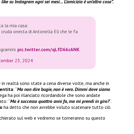
like su Instagram ogni sei mesi… L’amicizia è un’altra cosa”.
a la mia casa:
 cruda onesta di Antonella Eli che le fa
rogrammi.
pic.twitter.com/qLfD66cANK
tember 23, 2024
in realtà sono state a cena diverse volte, ma anche in
entita
: “
Ma non dire bugie, non è vero. Dimmi dove siamo
llega ha poi rilanciato ricordandole che sono andate
ato: “
Ma è successo quattro anni fa, ma mi prendi in giro?
“.
co
ha detto che non avrebbe voluto scatenare tutto ciò.
hierato sul web e vedremo se torneranno su questo