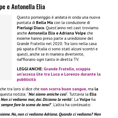
pe e Antonella Elia
Questo pomeriggio è andata in onda una nuova
puntata di
Bella Ma
con la conduzione di
Pierluigi Diaco
. Quest’anno nel cast troviamo
anche
Antonella Elia e Adriana Volpe
che
insieme hanno preso parte a un’edizione del
Grande Fratello nel 2020. Tra loro nella casa
più spiata d’Italia ci sono stati alcuni scontri e
questi, anche se in maniera divertente,
riaffiorano ogni tanto in diretta TV.
LEGGI ANCHE:
Grande Fratello, scoppia
un’accesa lite tra Luca e Lorenzo durante la
pubblicità
he tra loro si dice che
non scorra buon sangue
, ma
la
uesta notizia: “
Noi siamo amiche così
“. Tuttavia la
Elia
Non ci vediamo mai, dai. Diciamo la verità
“. La
Volpe
ha
i sempre fare la scena da iena?
“. L’altra ha continuato:
sieme. No, non ci vediamo Adriana. Quando ci vediamo? Non