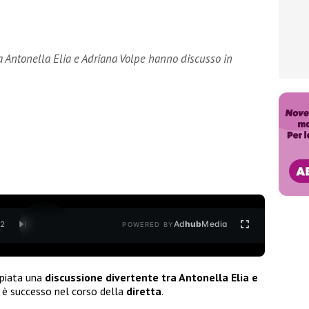
a Antonella Elia e Adriana Volpe hanno discusso in
Ad
hub
Media
/
2
POWERED BY
piata una
discussione divertente tra Antonella Elia e
e è successo nel corso della
diretta
.