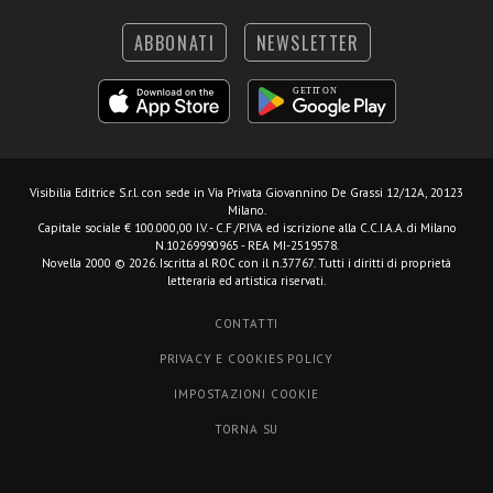
ABBONATI
NEWSLETTER
Visibilia Editrice S.r.l.
con sede in Via Privata Giovannino De Grassi 12/12A, 20123
Milano.
Capitale sociale € 100.000,00 I.V. - C.F./P.IVA ed iscrizione alla C.C.I.A.A. di Milano
N.10269990965 - REA MI-2519578.
Novella 2000 © 2026. Iscritta al ROC con il n.37767. Tutti i diritti di proprietà
letteraria ed artistica riservati.
CONTATTI
PRIVACY E COOKIES POLICY
IMPOSTAZIONI COOKIE
TORNA SU