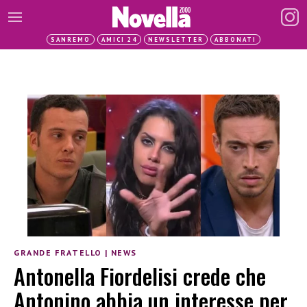
SANREMO
AMICI 24
NEWSLETTER
ABBONATI
GRANDE FRATELLO
|
NEWS
Antonella Fiordelisi crede che
Antonino abbia un interesse per