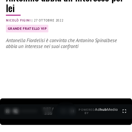
lei
NICOLÒ FIGINI
|
27 OTTOBRE 2022
GRANDE FRATELLO VIP
Antonella Fiordelisi è convinta che Antonino Spinalbese
abbia un interesse nei suoi confronti
0:27 /
Ad
hub
Media
POWERED
1
/
2
3:35
BY