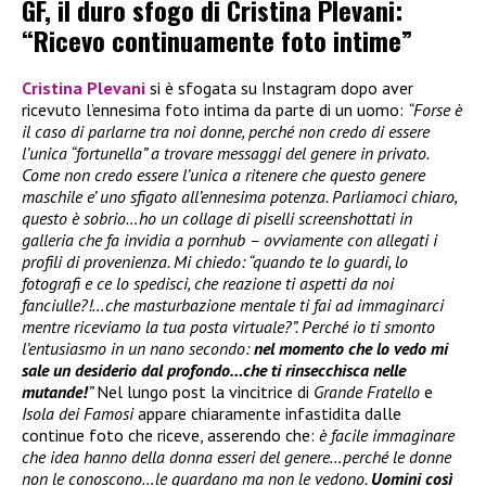
GF, il duro sfogo di Cristina Plevani:
“Ricevo continuamente foto intime”
Cristina Plevani
si è sfogata su Instagram dopo aver
ricevuto l’ennesima foto intima da parte di un uomo:
“Forse è
il caso di parlarne tra noi donne, perché non credo di essere
l’unica “fortunella” a trovare messaggi del genere in privato.
Come non credo essere l’unica a ritenere che questo genere
maschile e’ uno sfigato all’ennesima potenza. Parliamoci chiaro,
questo è sobrio…ho un collage di piselli screenshottati in
galleria che fa invidia a pornhub – ovviamente con allegati i
profili di provenienza. Mi chiedo: “quando te lo guardi, lo
fotografi e ce lo spedisci, che reazione ti aspetti da noi
fanciulle?!…che masturbazione mentale ti fai ad immaginarci
mentre riceviamo la tua posta virtuale?”. Perché io ti smonto
l’entusiasmo in un nano secondo:
nel momento che lo vedo mi
sale un desiderio dal profondo…che ti rinsecchisca nelle
mutande!
”
Nel lungo post la vincitrice di
Grande Fratello
e
Isola dei Famosi
appare chiaramente infastidita dalle
continue foto che riceve, asserendo che:
è facile immaginare
che idea hanno della donna esseri del genere…perché le donne
non le conoscono…le guardano ma non le vedono.
Uomini così