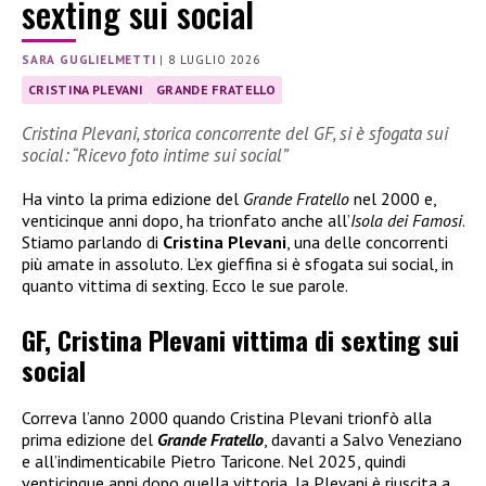
sexting sui social
SARA GUGLIELMETTI
|
8 LUGLIO 2026
CRISTINA PLEVANI
GRANDE FRATELLO
Cristina Plevani, storica concorrente del GF, si è sfogata sui
social: “Ricevo foto intime sui social”
Ha vinto la prima edizione del
Grande Fratello
nel 2000 e,
venticinque anni dopo, ha trionfato anche all’
Isola dei Famosi
.
Stiamo parlando di
Cristina Plevani
, una delle concorrenti
più amate in assoluto. L’ex gieffina si è sfogata sui social, in
quanto vittima di sexting. Ecco le sue parole.
GF, Cristina Plevani vittima di sexting sui
social
Correva l’anno 2000 quando Cristina Plevani trionfò alla
prima edizione del
Grande Fratello
, davanti a Salvo Veneziano
e all’indimenticabile Pietro Taricone. Nel 2025, quindi
venticinque anni dopo quella vittoria, la Plevani è riuscita a