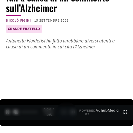
sull’Alzheimer
NICOLÒ FIGINI
|
15 SETTEMBRE 2023
GRANDE FRATELLO
Antonella Fiordelisi ha fatto arrabbiare diversi utenti a
causa di un commento in cui cita l’Alzheimer
0:30 /
Ad
hub
Media
POWERED
1
/
2
1:40
BY