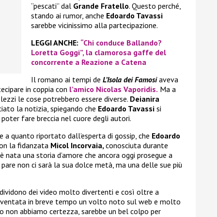
“pescati” dal
Grande Fratello
. Questo perché,
stando ai rumor, anche
Edoardo Tavassi
sarebbe vicinissimo alla partecipazione.
LEGGI ANCHE:
“Chi conduce Ballando?
Loretta Goggi”, la clamorosa gaffe del
concorrente a Reazione a Catena
Il romano ai tempi de
L’Isola dei Famosi
aveva
tecipare in coppia con
l’amico
Nicolas Vaporidis.
Ma a
lezzi le cose potrebbero essere diverse.
Deianira
ciato la notizia, spiegando che
Edoardo Tavassi
si
poter fare breccia nel cuore degli autori.
e a quanto riportato dall’esperta di gossip, che
Edoardo
on la fidanzata
Micol Incorvaia,
conosciuta durante
ì è nata una storia d’amore che ancora oggi prosegue a
 pare non ci sarà la sua dolce metà, ma una delle sue più
ndividono dei video molto divertenti e così oltre a
iventata in breve tempo un volto noto sul web e molto
o non abbiamo certezza, sarebbe un bel colpo per