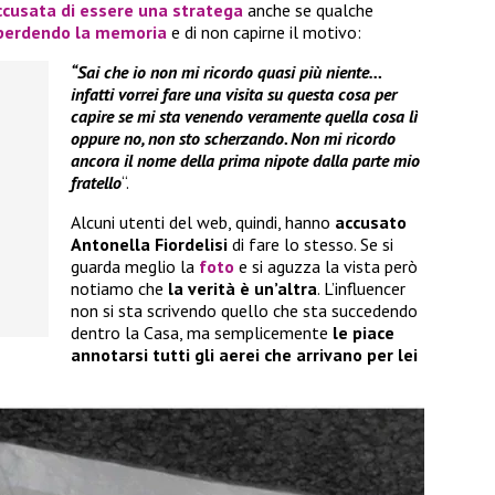
ccusata di
essere una stratega
anche se qualche
perdendo la memoria
e di non capirne il motivo:
“Sai che io non mi ricordo quasi più niente…
infatti vorrei fare una visita su questa cosa per
capire se mi sta venendo veramente quella cosa lì
oppure no, non sto scherzando. Non mi ricordo
ancora il nome della prima nipote dalla parte mio
fratello
“.
Alcuni utenti del web, quindi, hanno
accusato
Antonella Fiordelisi
di fare lo stesso. Se si
guarda meglio la
foto
e si aguzza la vista però
notiamo che
la verità è un’altra
. L’influencer
non si sta scrivendo quello che sta succedendo
dentro la Casa, ma semplicemente
le piace
annotarsi tutti gli aerei che arrivano per lei