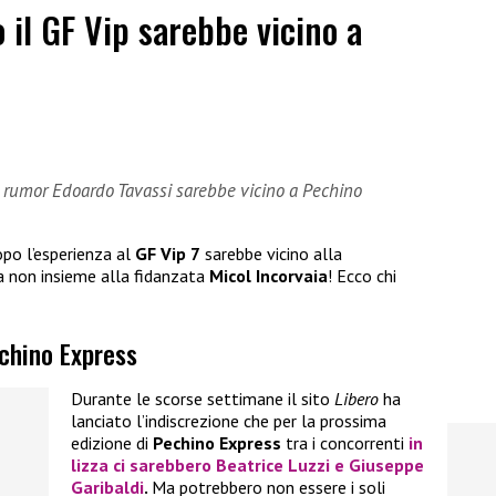
 il GF Vip sarebbe vicino a
i rumor Edoardo Tavassi sarebbe vicino a Pechino
po l’esperienza al
GF Vip 7
sarebbe vicino alla
a non insieme alla fidanzata
Micol Incorvaia
! Ecco chi
echino Express
Durante le scorse settimane il sito
Libero
ha
lanciato l’indiscrezione che per la prossima
edizione di
Pechino Express
tra i concorrenti
in
lizza ci sarebbero
Beatrice Luzzi
e
Giuseppe
Garibaldi
.
Ma potrebbero non essere i soli