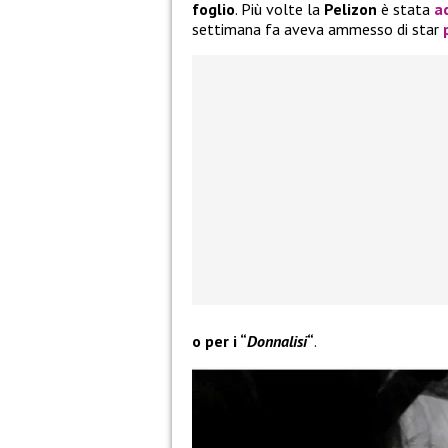
foglio
. Più volte la
Pelizon
è stata
a
settimana fa aveva ammesso di star
o per i “
Donnalisi
“
.