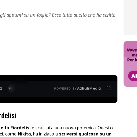
li appunti su un foglio? Ecco tutto quello che ha scritto
Ad
hub
Media
/
2
POWERED BY
rdelisi
ella Fiordelisi
è scattata una nuova polemica. Questo
lei, come
Nikita
, ha iniziato a
scriversi qualcosa su un