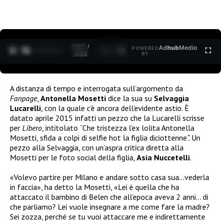
0:27 /
Ad
hub
Media
POWERED
1
/
2
3:35
BY
A distanza di tempo e interrogata sull’argomento da
Fanpage
,
Antonella Mosetti
dice la sua su
Selvaggia
Lucarelli
, con la quale c’è ancora dell’evidente astio. È
datato aprile 2015 infatti un pezzo che la Lucarelli scrisse
per
Libero
, intitolato
“Che tristezza l’ex lolita Antonella
Mosetti, sfida a colpi di selfie hot la figlia diciottenne
“.
Un
pezzo alla Selvaggia, con un’aspra critica diretta alla
Mosetti per le foto social della figlia,
Asia Nuccetelli
.
«Volevo partire per Milano e andare sotto casa sua…vederla
in faccia», ha detto la Mosetti, «Lei è quella che ha
attaccato il bambino di Belen che all’epoca aveva 2 anni… di
che parliamo? Lei vuole insegnare a me come fare la madre?
Sei zozza, perché se tu vuoi attaccare me e indirettamente