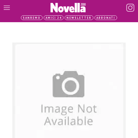
SANREMO
AMICI 24
NEWSLETTER
ABBONATI