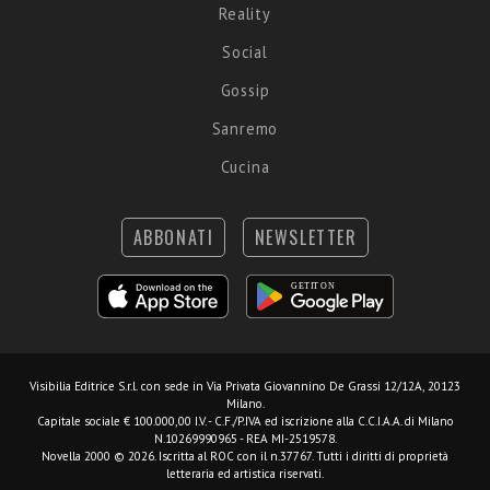
Reality
Social
Gossip
Sanremo
Cucina
ABBONATI
NEWSLETTER
Visibilia Editrice S.r.l.
con sede in Via Privata Giovannino De Grassi 12/12A, 20123
Milano.
Capitale sociale € 100.000,00 I.V. - C.F./P.IVA ed iscrizione alla C.C.I.A.A. di Milano
N.10269990965 - REA MI-2519578.
Novella 2000 © 2026. Iscritta al ROC con il n.37767. Tutti i diritti di proprietà
letteraria ed artistica riservati.