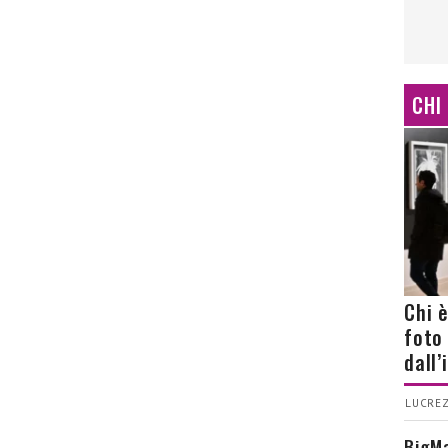
CHI
Chi 
foto
dall
LUCREZ
BigMa