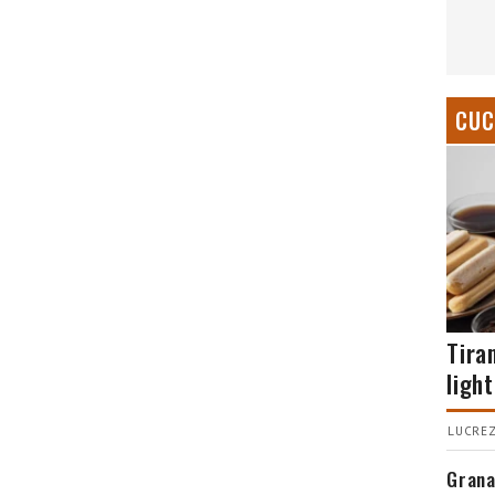
CUC
Tira
light
LUCREZ
Grana