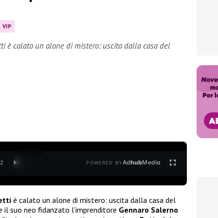
 VIP
i è calato un alone di mistero: uscita dalla casa del
Ad
hub
Media
/
2
POWERED BY
tti
è calato un alone di mistero: uscita dalla casa del
he il suo neo fidanzato l’imprenditore
Gennaro Salerno