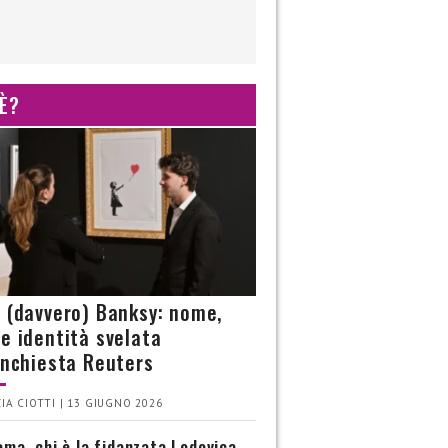
 È?
è (davvero) Banksy: nome,
 e identità svelata
’inchiesta Reuters
IA CIOTTI | 13 GIUGNO 2026
ma, chi è la fidanzata Lodovica