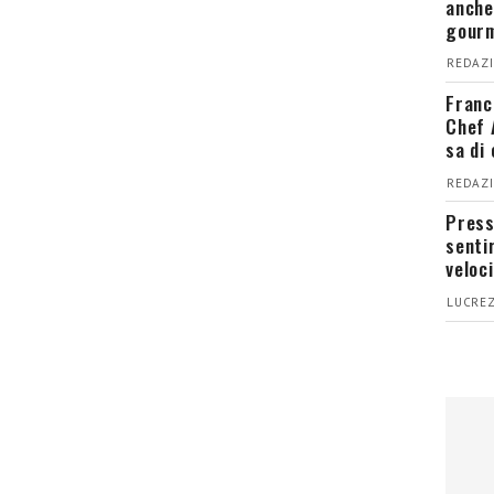
anche
gour
REDAZI
Franc
Chef 
sa di
REDAZI
Press
senti
veloci
LUCREZ