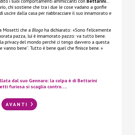
radito i suoi comportamenti ammiccanti con
Bettarini
…
ario, chi sostiene che tra i due le cose vadano a gonfie
i uscire dalla casa per riabbracciare il suo innamorato e
sa Mosetti che a
Blogo
ha dichiarato: «
Sono felicemente
orata pazza, lui è innamorato pazzo: va tutto bene.
 la privacy del mondo perché ci tengo davvero a questa
e vanno bene”. Tutto è bene quel che finisce bene. »
lata dal suo Gennaro: la colpa è di Bettarini
tti furiosa si scaglia contro….
AVANTI