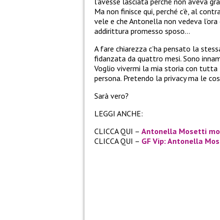
l’avesse lasciata perché non aveva g
Ma non finisce qui, perché c’è, al contr
vele e che Antonella non vedeva l’ora d
addirittura promesso sposo…
A fare chiarezza c’ha pensato la stes
fidanzata da quattro mesi. Sono innam
Voglio vivermi la mia storia con tutta
persona. Pretendo la privacy ma le cos
Sarà vero?
LEGGI ANCHE:
CLICCA QUI –
Antonella Mosetti mol
CLICCA QUI –
GF Vip: Antonella Mose