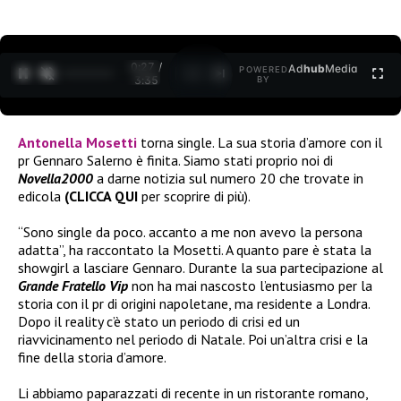
0:27 /
Ad
hub
Media
POWERED
1
/
2
3:35
BY
Antonella Mosetti
torna single. La sua storia d’amore con il
pr Gennaro Salerno è finita. Siamo stati proprio noi di
Novella2000
a darne notizia sul numero 20 che trovate in
edicola
(CLICCA QUI
per scoprire di più).
“Sono single da poco. accanto a me non avevo la persona
adatta”, ha raccontato la Mosetti. A quanto pare è stata la
showgirl a lasciare Gennaro. Durante la sua partecipazione al
Grande Fratello Vip
non ha mai nascosto l’entusiasmo per la
storia con il pr di origini napoletane, ma residente a Londra.
Dopo il reality c’è stato un periodo di crisi ed un
riavvicinamento nel periodo di Natale. Poi un’altra crisi e la
fine della storia d’amore.
Li abbiamo paparazzati di recente in un ristorante romano,