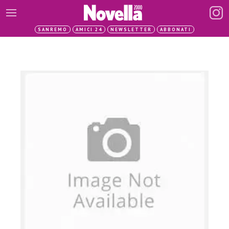
SANREMO
AMICI 24
NEWSLETTER
ABBONATI