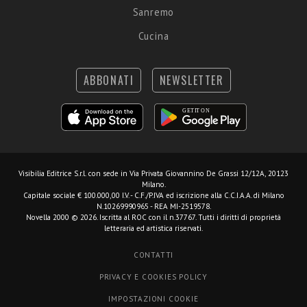
Sanremo
Cucina
ABBONATI
NEWSLETTER
Visibilia Editrice S.r.l.
con sede in Via Privata Giovannino De Grassi 12/12A, 20123
Milano.
Capitale sociale € 100.000,00 I.V. - C.F./P.IVA ed iscrizione alla C.C.I.A.A. di Milano
N.10269990965 - REA MI-2519578.
Novella 2000 © 2026. Iscritta al ROC con il n.37767. Tutti i diritti di proprietà
letteraria ed artistica riservati.
CONTATTI
PRIVACY E COOKIES POLICY
IMPOSTAZIONI COOKIE